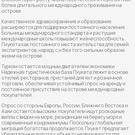
более длительного международного проживания на
острове.
Качественное здравоохранение и образование
расширяются для поддержки постоянного населения.
Больницы международного стандарта и растущие
международные школы повышают жизнеспособность
Пхукета как постоянного места жительства для семей
экспатриантов, наряду с и без того сильным образом
жизни на острове.
Туризм остается мощным двигателем экономики.
Надежная туристическая база Пхукета лежит в основе
отелей, ресторанов, пристаней для яхт и розничной
торговли, обеспечивая устойчивый спрос на аренду и
постоянное присутствие на острове международных
покупателей.
Спрос со стороны Европы, России, Ближнего Востока и
Азии остается высоким: покупатели ищут роскошные
виллы с видом на море, резиденции на берегу моря и
современные кондоминиумы. Поскольку глобальная
миграция богатства продолжается, Пхукет предлагает
убедительные ворота к объекту недвижимости для