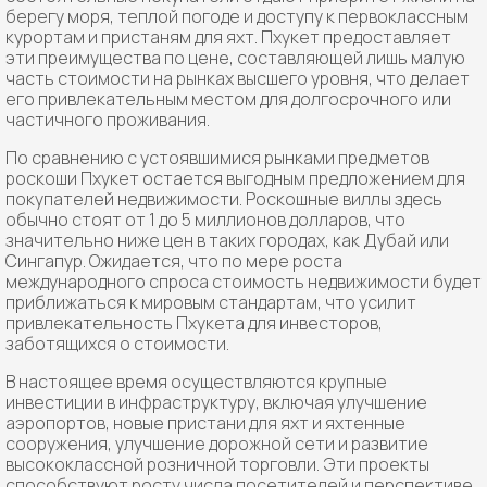
берегу моря, теплой погоде и доступу к первоклассным
курортам и пристаням для яхт. Пхукет предоставляет
эти преимущества по цене, составляющей лишь малую
часть стоимости на рынках высшего уровня, что делает
его привлекательным местом для долгосрочного или
частичного проживания.
По сравнению с устоявшимися рынками предметов
роскоши Пхукет остается выгодным предложением для
покупателей недвижимости. Роскошные виллы здесь
обычно стоят от 1 до 5 миллионов долларов, что
значительно ниже цен в таких городах, как Дубай или
Сингапур. Ожидается, что по мере роста
международного спроса стоимость недвижимости будет
приближаться к мировым стандартам, что усилит
привлекательность Пхукета для инвесторов,
заботящихся о стоимости.
В настоящее время осуществляются крупные
инвестиции в инфраструктуру, включая улучшение
аэропортов, новые пристани для яхт и яхтенные
сооружения, улучшение дорожной сети и развитие
высококлассной розничной торговли. Эти проекты
способствуют росту числа посетителей и перспективе