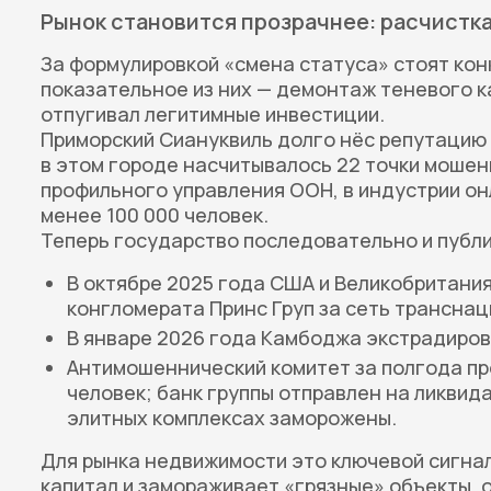
Рынок становится прозрачнее: расчистка
За формулировкой «смена статуса» стоят кон
показательное из них — демонтаж теневого к
отпугивал легитимные инвестиции.
Приморский Сиануквиль долго нёс репутацию с
в этом городе насчитывалось 22 точки мошенн
профильного управления ООН, в индустрии о
менее 100 000 человек.
Теперь государство последовательно и публи
В октябре 2025 года США и Великобритани
конгломерата Принс Груп за сеть трансна
В январе 2026 года Камбоджа экстрадиров
Антимошеннический комитет за полгода про
человек; банк группы отправлен на ликвид
элитных комплексах заморожены.
Для рынка недвижимости это ключевой сигнал
капитал и замораживает «грязные» объекты, 