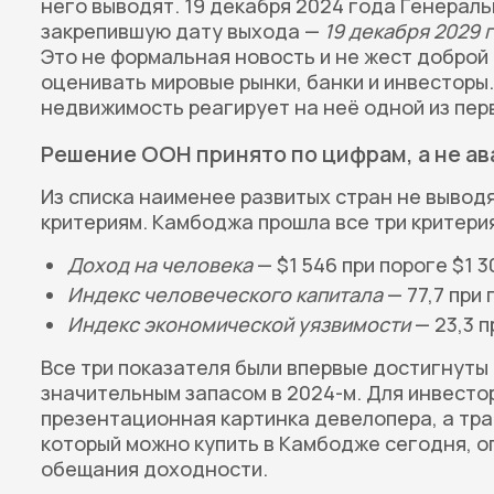
него выводят. 19 декабря 2024 года Генерал
закрепившую дату выхода —
19 декабря 2029 
Это не формальная новость и не жест доброй 
оценивать мировые рынки, банки и инвесторы.
недвижимость реагирует на неё одной из пер
Решение ООН принято по цифрам, а не а
Из списка наименее развитых стран не вывод
критериям. Камбоджа прошла все три критерия
Доход на человека
— $1 546 при пороге $1 3
Индекс человеческого капитала
— 77,7 при 
Индекс экономической уязвимости
— 23,3 п
Все три показателя были впервые достигнуты
значительным запасом в 2024-м. Для инвесто
презентационная картинка девелопера, а тра
который можно купить в Камбодже сегодня, о
обещания доходности.