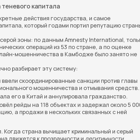
 теневого капитала
кретные действия государства, и самое
апитала, который годами портил репутацию стран
ерой зоны: по данным Amnesty International, толь
ических операций из 53 по стране, а по оценке
нлайн-мошенничества в Камбодже было занято не
чно разбирает эту систему:
я ввели скоординированные санкции против главы
ционального мошенничества и отмывания средств.
ала его в Китай и аннулировала гражданство.
вёл рейды на 118 объектах и задержал около 5 00
ацию, а продажи в нескольких связанных с ней
. Когда страна вычищает криминальный и серый
она движется к прозрачности и
легитимности