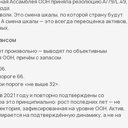
ьная Ассамблея ООН приняла резолюцию A/79/L.49,
года
.
воли. Это смена шкалы, по которой страну будут
 А смена шкалы — это всегда переоценка активов,
вых.
вансом
ят произвольно — выводят по объективным
 ООН, причём с запасом:
06.
пороге 66.
ри пороге «не выше 32».
 в 2021 году и повторно подтверждены со
ра это принципиально: рост последних лет — не
ектория, зафиксированная на уровне ООН. Актив,
пирается на подтверждённую динамику, а не на