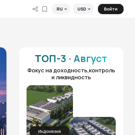
Войти
RU
USD
ТОП-3 · Август
Фокус на доходность,контроль
и ликвидность
Индонезия