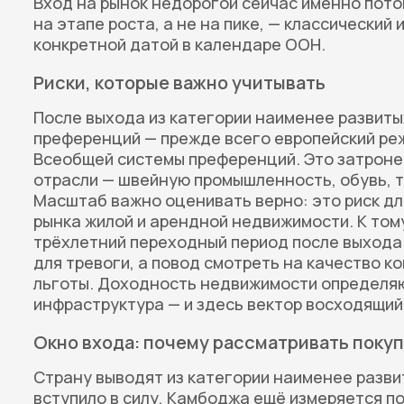
Вход на рынок недорогой сейчас именно пото
на этапе роста, а не на пике, — классический
конкретной датой в календаре ООН.
Риски, которые важно учитывать
После выхода из категории наименее развиты
преференций — прежде всего европейский реж
Всеобщей системы преференций. Это затроне
отрасли — швейную промышленность, обувь, т
Масштаб важно оценивать верно: это риск для
рынка жилой и арендной недвижимости. К том
трёхлетний переходный период после выхода 
для тревоги, а повод смотреть на качество к
льготы. Доходность недвижимости определяю
инфраструктура — и здесь вектор восходящий
Окно входа: почему рассматривать поку
Страну выводят из категории наименее развит
вступило в силу, Камбоджа ещё измеряется по