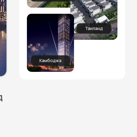
Таиланд
Камбоджа
д