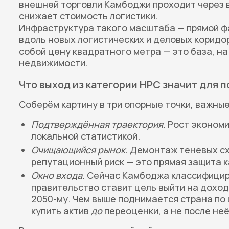
внешней торговли Камбоджи проходит через в
снижает стоимость логистики.
Инфраструктура такого масштаба — прямой фа
вдоль новых логистических и деловых коридо
собой цену квадратного метра — это база, н
недвижимости.
Что выход из категории НРС значит для 
Соберём картину в три опорные точки, важные
Подтверждённая траектория.
Рост экономи
локальной статистикой.
Очищающийся рынок.
Демонтаж теневых сх
репутационный риск — это прямая защита к
Окно входа.
Сейчас Камбоджа классифициру
правительство ставит цель выйти на доход
2050-му. Чем выше поднимается страна по
купить актив
до
переоценки, а не после неё