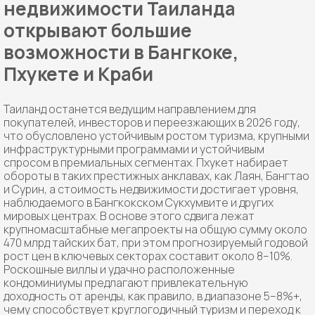
недвижимости Таиланда
открывают большие
возможности в Бангкоке,
Пхукете и Краби
Таиланд останется ведущим направлением для
покупателей, инвесторов и переезжающих в 2026 году,
что обусловлено устойчивым ростом туризма, крупными
инфраструктурными программами и устойчивым
спросом в премиальных сегментах. Пхукет набирает
обороты в таких престижных анклавах, как Лаян, Бангтао
и Сурин, а стоимость недвижимости достигает уровня,
наблюдаемого в Бангкокском Сукхумвите и других
мировых центрах. В основе этого сдвига лежат
крупномасштабные мегапроекты на общую сумму около
470 млрд тайских бат, при этом прогнозируемый годовой
рост цен в ключевых секторах составит около 8–10%.
Роскошные виллы и удачно расположенные
кондоминиумы предлагают привлекательную
доходность от аренды, как правило, в диапазоне 5–8%+,
чему способствует круглогодичный туризм и переход к