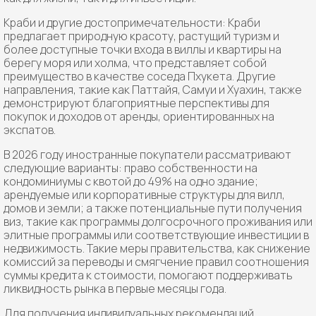
Краби и другие достопримечательности: Краби
предлагает природную красоту, растущий туризм и
более доступные точки входа в виллы и квартиры на
берегу моря или холма, что представляет собой
преимущество в качестве соседа Пхукета. Другие
направления, такие как Паттайя, Самуи и Хуахин, также
демонстрируют благоприятные перспективы для
покупок и доходов от аренды, ориентированных на
экспатов.
В 2026 году иностранные покупатели рассматривают
следующие варианты: право собственности на
кондоминиумы с квотой до 49% на одно здание;
арендуемые или корпоративные структуры для вилл,
домов и земли; а также потенциальные пути получения
виз, такие как программы долгосрочного проживания или
элитные программы или соответствующие инвестиции в
недвижимость. Такие меры правительства, как снижение
комиссий за переводы и смягчение правил соотношения
суммы кредита к стоимости, помогают поддерживать
ликвидность рынка в первые месяцы года.
Для получения индивидуальных рекомендаций