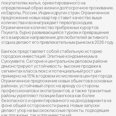
покупателям жилья, ориентированного на
определенный образ жизни и долгосрочное проживание,
из Европы, России, Индии и других стран. Ограниченное
предложение новых квартир ставит качество выше
количества и вознаграждает первопроходцев.
Ограниченное количество прибрежных курортов
Пхукета, бурно развивающийся туризм и превращение
его в мировое направление для любителей активного
отдыха делают его привлекательным рынком в 2026 году.
Бангкок представляет собой стабильную историю
городских инвестиций. Элитные кондоминиумы в
Сукхумвите, Саторне и центральном деловом районе
демонстрируют устойчивость: высокие продажи в
сегментах класса люкс и потенциальный рост цен
примерно на 15% в годовом исчислении в центре города.
Ограниченное предложение новых объектов в основных
районах, устойчивый спрос на аренду со стороны
профессионалов и экспатриантов, а также транзитные
районы укрепляют позиции Бангкока как более
безопасного и ориентированного на доход варианта на
фоне общей осторожности рынка. Новые запуски
делают упор на высококлассные проекты, подходящие
как для жизни, так и для инвестиций.