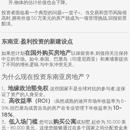
升,物体的估计价值也会下降。
投资者面临着一个典型的问题«一篮子»。当交易和货币风险很
高时,拥有价值 50 万美元的房产就成为一项管理挑战,回报前景
黯淡。
东南亚:盈利投资的新建设点
在国外购买房地产
如果您计划
以保留资本,则值得关注保持
中立的市场。如今,泰国、巴厘岛（印度尼西亚）和柬埔寨提供
了不同的增长逻辑,与中东冲突无关。
为什么现在投资东南亚房地产？
地缘政治豁免权
1。
:这些国家不是全球对抗的参与者,这保
证了资产的人身安全。
高收益率（ROI）:
2。
虽然成熟的迪拜市场年收益率为 6–
10–
9%,但巴厘岛或普吉岛的房产在专业管理下年收益率为
18%
。
低入场门槛
购买公寓
3。
:您可以
或别墅,起价为 30,000 美
元 – 80,000 美元。这使您能够通过在多个国家之间分配资金来