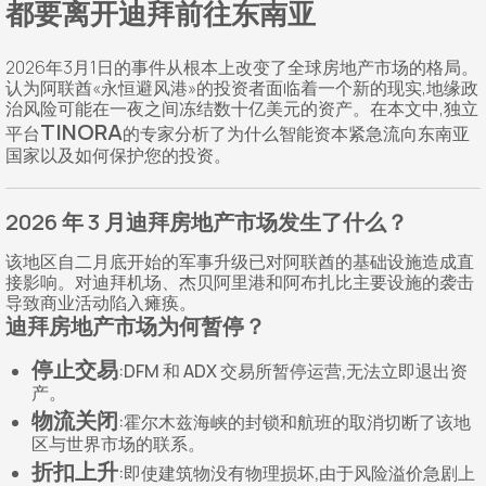
都要离开迪拜前往东南亚
2026年3月1日的事件从根本上改变了全球房地产市场的格局。
认为阿联酋«永恒避风港»的投资者面临着一个新的现实,地缘政
治风险可能在一夜之间冻结数十亿美元的资产。在本文中,独立
TINORA
平台
的专家分析了为什么智能资本紧急流向东南亚
国家以及如何保护您的投资。
2026 年 3 月迪拜房地产市场发生了什么？
该地区自二月底开始的军事升级已对阿联酋的基础设施造成直
接影响。对迪拜机场、杰贝阿里港和阿布扎比主要设施的袭击
导致商业活动陷入瘫痪。
迪拜房地产市场为何暂停？
停止交易
:DFM 和 ADX 交易所暂停运营,无法立即退出资
产。
物流关闭
:霍尔木兹海峡的封锁和航班的取消切断了该地
区与世界市场的联系。
折扣上升
:即使建筑物没有物理损坏,由于风险溢价急剧上