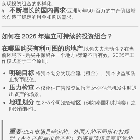
实现投资组合的多样化。
不断增长的国内需求
4。
:亚洲每年50+百万的中产阶级增
长创造了稳定的租金和购房需求。
如何在 2026 年建立可持续的投资组合？
在哪里购买有利可图的房地产
,以免失去流动性？在当
前环境下,«购买并保留在一个地方»策略不再有效。2026年工
作模式基于三个原则:
明确目标
:将资本划分为现金流（租金）、资本收益和防
止货币贬值。
压力检查
:不仅评估广告投资回报率,还评估危机发生时退
出资产的场景。
地理划分
:在 2–3 个司法管辖区（例如泰国和柬埔寨）之
间分配附件。
重要
:SEA 市场是特定的。外国人的不同所有权规
则（永久产权与租赁产权）和语言障碍需要可靠的