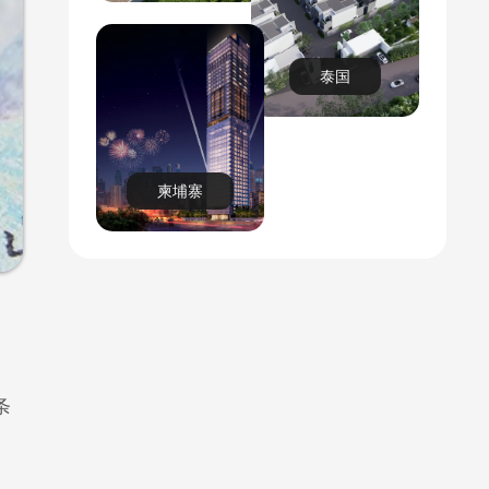
泰国
柬埔寨
条