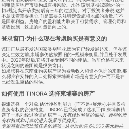
和租赁房地产市场构成直接风险。此外,该制度«武器除外的一
切»规定离开该类别后有三年的过渡期。对于投资者来说,这并
不意味着需要担心,而是需要关注特定设施和地点的质量,而不
是国家利益。房地产的盈利能力取决于租赁需求、管理公司和
基础设施—,这里的向量是向上的。
登录窗口:为什么现在考虑购买是有意义的
该国正从最不发达国家类别毕业,因为它已经发展起来。但在该
决定生效之前,柬埔寨仍然按照旧的—规模来衡量,并且处于发展
中。2029年以后,它将开始受到不同的评估。当前价格与未来
状况之间的差距就是投资窗口。
如果您将在东南亚购买房产视为被动收入和资本保护的来源,那
么
现在
在安静的入口处探索柬埔寨市场是有意义的—而不是在
已经发生重估的时候。
如何使用 TINORA 选择柬埔寨的房产
很难选择一个对象,估计净盈利能力（而不是«展示»),并且仅检
查所有权的合法纯度。TINORA 已经完成了这项工作:柬埔寨精
选了一系列经过验证的房产
—,具有经过验证的回报、透明的所
有权格式和计算的进入场景可供购买。
专家将帮助您比较任务的选项—从单次购买 64,000 美元到共