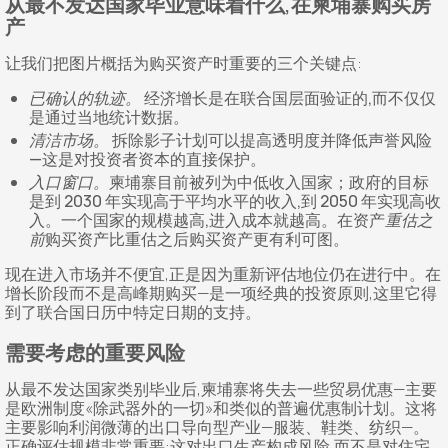
从最不发达国家毕业意味着什么,在柬埔寨购买房
产
让我们把图片概括为购买资产时重要的三个关键点:
已确认的轨迹。
经济增长是在联合国层面验证的,而不仅仅
是通过当地统计数据。
清洁市场。
拆除影子计划可以提高透明度并降低声誉风险
—这是对投资者资本的直接保护。
入口窗口。
柬埔寨目前被列为中低收入国家；政府的目标
是到 2030 年实现高于平均水平的收入,到 2050 年实现高收
入。一个国家的规模越高,进入成本就越高。在资产
重估之
前
购买资产比重估之后购买资产更有利可图。
现在进入市场并不便宜,正是因为重新评估地位仍在进行中。在
增长阶段而不是高峰期购买—是一项经典的投资原则,这里它得
到了联合国日历中特定日期的支持。
需要考虑的重要风险
从最不发达国家类别毕业后,柬埔寨将失去一些贸易优惠—主要
是欧洲制度«除武器外的一切»和类似的普遍优惠制计划。这将
主要影响利润微薄的出口导向型产业—服装、鞋类、纺织—。
正确评估规模非常重要:这对出口生产构成风险,而不是对住宅