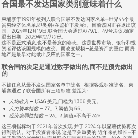
合国最不发达国家类别意味着什么
柬埔寨于1991年被列入联合国最不发达国家名单—世界44个最
贫穷经济体名单,即类别«在监护下发展»。目前该国正在退出该
国。2024年12月19日,联合国大会通过A/79/L。49号决议,确定
退出日期—
2029年12月19日
。
这不是正式消息,也不是善意的姿态。这是世界市场、银行和投
资者评估该国规模的改变。而改变规模—总是资产的重估,而房
地产是最早对此做出反应的国家之一。
联合国的决定是通过数字做出的,而不是预先做出
的
不被任意从最不发达国家名单中除名—根据客观标准除名。柬
埔寨通过了联合国所有三项标准,差距为:
人均收入
— 1,546 美元,门槛为 1,306 美元。
人力资本指数
— 77。7,阈值为 66。
经济脆弱性指数
— 23。3,阈值«不高于 32»。
这三项指标均于 2021 年首次实现,并于 2024 年以显著优势再次
得到确认。对于投资者来说,这是至关重要的:近年来的增长—不