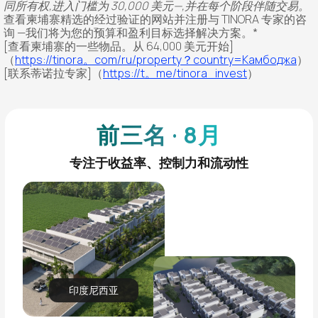
同所有权,进入门槛为 30,000 美元—,并在每个阶段伴随交易。
查看柬埔寨精选的经过验证的网站并注册与 TINORA 专家的咨
询 —我们将为您的预算和盈利目标选择解决方案。*
[查看柬埔寨的一些物品。从 64,000 美元开始]
（
https://tinora。com/ru/property？country=Камбоджа
）
[联系蒂诺拉专家]（
https://t。me/tinora_invest
）
前三名 · 8月
专注于收益率、控制力和流动性
印度尼西亚