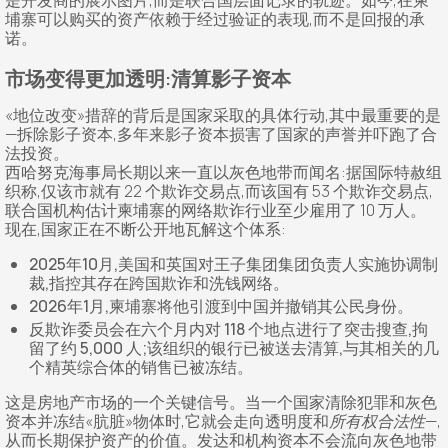
是开发商的展示图片,而是联合国层面记录的轨迹。如今,在柬
埔寨可以购买的资产依赖于经过验证的表现,而不是回报的承
诺。
市场变得更加透明:清算影子资本
«地位改变»措辞的背后是国家采取的具体行动,其中最重要的是
—拆除影子资本,多年来影子资本损害了国家的声誉并吓跑了合
法投资。
西哈努克海事局长期以来一直以灰色地带而闻名:据国际特赦组
织称,仅该市就有 22 个欺诈交易点,而该国有 53 个欺诈交易点,
联合国机构估计柬埔寨的网络欺诈行业至少雇用了 10 万人。
现在,国家正在不断公开地瓦解这个体系:
2025年10月,美国和英国对王子集团集团负责人实施协调制
裁,指控其存在跨国欺诈和洗钱网络。
2026年1月,柬埔寨将他引渡到中国并撤销其公民身份。
反欺诈委员会在六个月内对 118 个地点进行了突击搜查,拘
留了约 5,000 人;该组织的银行已被送去清算,与其相关的几
个精英综合体的销售已被冻结。
这是房地产市场的一个关键信号。当一个国家清除犯罪和灰色
资本并冻结«肮脏»物体时,它就会走向透明度和
所有权合法性
—,
从而长期保护资产的价值。发达和机构资本不会流向灰色地带