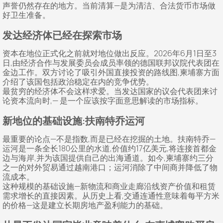
声誉仍然存在的地方。当前清算—是为清洁、合法货币市场做
好卫生准备。
发达经济体已经在探索市场
资本在地位正式化之前就对地位做出反应。2026年6月1日至3
日,由经济合作与发展委员会成员率领的德国联邦议院代表团在
金边工作。双方讨论了吸引外国直接投资的路线图,柬埔寨方面
介绍了该国包括政治稳定在内的竞争优势。
最贫穷的经济体不会这样求爱。当发达国家的议会代表团来讨
论资本流向时,— 是一个应该按字面意思解读的市场指标。
新地位的基础设施:扶南特乔运河
最重要的论点—不是指数,而是已经在挖掘的土地。扶南特乔—
运河是一条全长180公里的水道,价值约17亿美元,将连接首都金
边与海岸,并为该国提供自己的出海通道。如今,柬埔寨约三分
之一的对外贸易通过越南港口；运河消除了中间商并降低了物
流成本。
这种规模的基础设施—新物流和商业走廊沿线资产价值和租赁
需求增长的直接因素。从历史上看,交通连通性意味着每平方米
的价格—这是建立长期房地产盈利能力的基础。