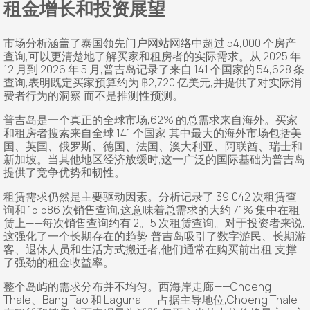
租金增长和投资展望
市场分析涵盖了泰国领先门户网站网络中超过 54,000 个房产
查询,可以更清楚地了解买家和租房者的实际需求。从 2025 年
12 月到 2026 年 5 月,普吉岛记录了来自 141 个国家的 54,628 条
查询,表明既定买家预算约为 ฿2,720 亿美元,并提供了对实际消
费者行为的洞察,而不是推测性预测。
普吉岛是一个真正的全球市场,62% 的总需求来自海外。买家
和租房者搜索来自全球 141 个国家,其中最大的海外市场包括美
国、英国、俄罗斯、德国、法国、澳大利亚、阿联酋、瑞士和
新加坡。当其他地区经济放缓时,这一广泛的国际基础为普吉岛
提供了竞争优势和韧性。
租赁需求仍然是主要驱动因素。分析记录了 39,042 次租赁查
询和 15,586 次销售查询,这意味着总需求的大约 71% 集中在租
赁上——每次销售查询约有 2。5 次租赁查询。对于投资者来说,
这强化了一个长期存在的趋势:普吉岛吸引了数字游民、长期游
客、退休人员和生活方式搬迁者,他们通常在购买前出租,支撑
了强劲的租金收益率。
整个岛屿的需求分布并不均匀。西海岸走廊——Choeng
Thale、Bang Tao 和 Laguna——占据主导地位,Choeng Thale