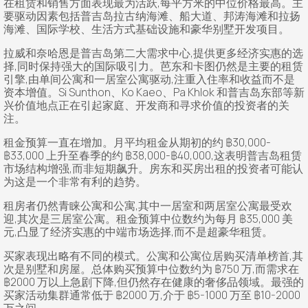
在租赁和销售方面表现最为活跃,每平方米的中位价格最高。主
要驱动因素包括普吉岛拉古纳海滩、船大道、邦涛海滩和拉扬
海滩、国际学校、生活方式基础设施和豪华别墅开发项目。
拉威和奈哈恩是普吉岛第二大需求中心,提供更多经济实惠的选
择,同时保持强大的国际吸引力。芭东和卡图仍然是主要的租赁
引擎,由单间公寓和一居室公寓驱动,注重入住率和收益而不是
资本增值。Si Sunthon、Ko Kaeo、Pa Khlok 和普吉岛东部等新
兴价值地点正在引起家庭、开发商和寻求价值的投资者的关
注。
租金预算一直在增加。月平均租金从期初的约 ฿30,000-
฿33,000 上升至春季的约 ฿38,000-฿40,000,这表明普吉岛租赁
市场结构增强,而非短期飙升。房东和买房出租的投资者可能认
为这是一个非常有利的趋势。
租房者仍然青睐公寓和公寓,其中一居室和两居室公寓最受欢
迎,其次是三居室公寓。租金预算中位数约为每月 ฿35,000 美
元,凸显了经济实惠的中端市场选择,而不是超豪华租赁。
买家表现出略有不同的模式。公寓和公寓位居购买清单榜首,其
次是别墅和房屋。总体购买预算中位数约为 ฿750 万,而需求在
฿2000 万以上急剧下降,但仍然存在健康的奢侈品领域。最强的
买家活动集群通常低于 ฿2000 万,介于 ฿5-1000 万至 ฿10-2000