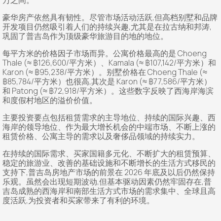
万之间。
豪华房产依然具有韧性。尽管市场活动活跃,但高档别墅和品牌
开发项目仍然吸引着人们的持续兴趣,尤其是在拉古纳和邦涛,
巩固了普吉岛作为顶级豪华旅游目的地的地位。
每平方米的价格因子市场而异。公寓价格最高的是 Choeng
Thale (≈ ฿126,600/平方米）、Kamala (≈ ฿107,142/平方米）和
Karon (≈ ฿95,238/平方米）。别墅价格在 Choeng Thale (≈
฿85,784/平方米）也很高,其次是 Karon (≈ ฿77,586/平方米）
和 Patong (≈ ฿72,918/平方米）。这些数字反映了西海岸海滨
和度假村地区的溢价价值。
主要投资要点包括租赁需求的主导地位、持续的国际兴趣、西
海岸的领导地位、作为最大增长机会的中端市场、不断上涨的
租赁价格、公寓主导的需求以及奢侈品领域的持续实力。
在持续的国际需求、买家国籍多元化、不断扩大的租赁预算、
稳定的旅游业、改善的基础设施和不断增长的生活方式移民的
支持下,普吉岛房地产市场的前景在 2026 年底及以后仍然保持
乐观。虽然会出现短期波动,但基本驱动因素仍然牢固存在,普
吉岛成熟的西海岸和南部生活方式市场的需求集中、全球且高
度活跃,为投资者和买家带来了有利的环境。