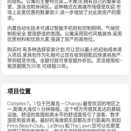
的隐私。公寓的主要特点是二手屋顶,拥有自己的桑拿浴
室、游泳池和休闲区。这种格式在高端市场很受欢迎,市
场上此类优惠的数量很少,进一步增加了对此类房产的需
求。
内置自动化技术可通过智能手机轻松控制照明、气候控
制和安全,营造舒适的氛围。公寓采用现代风格装饰,采用
优质材料和优质元素,强调了房产的高地位。
购买时,有多种选择
安装计划
,可让您以最小的初始成本进
入项目,
家具包作为礼物
可让您在收到钥匙后快速将房产
带到租赁市场。全额付款可享受额外折扣。灵活使用权–
租赁期限为26年,可续租20年。
项目位置
Complex 7。1 位于巴厘岛 — Changu 最受欢迎的地区之
一,距离大海仅 5 分钟路程。这个地方凭借其发达的基础
设施、舒适的氛围和高水平的舒适度吸引了游客、数字
游民和投资者。最好的海滩俱乐部都在步行距离内,例如
Finns Beach Club、La Brisa 和 The Lawn,您可以在那里