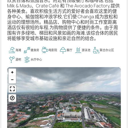
欣赏日落和氛围音乐。附近有顶级餐厅和咖啡馆,包括
Milk & Madu、Crate Café 和 The Avocado Factory,提供
各种美食。喜欢积极生活方式的爱好者会喜欢这里的健
身中心、瑜伽馆和冲浪学校,它们使 Changa 成为放松和
运动的理想场所。精品店、购物中心和时尚工作室距离
酒店仅有很短的车程,为购物提供了便捷的条件。由于周
围有许多绿地、梯田和风景如画的海滩,该综合体的居民
将能够享受城市基础设施和亲近自然的结合。
海滩
健身房
电影院
餐厅
游泳池
联合办公区
酒吧
水疗中心