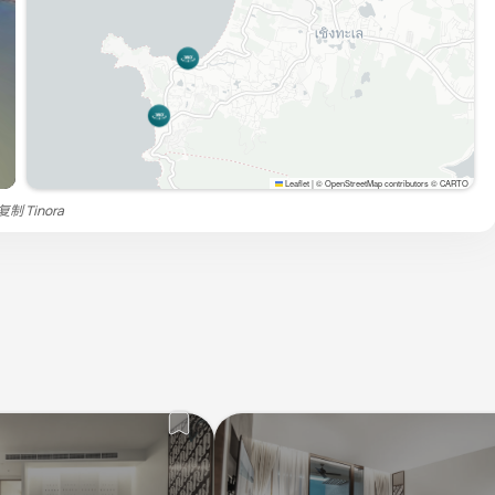
Leaflet
|
© OpenStreetMap contributors © CARTO
禁复制
Tinora