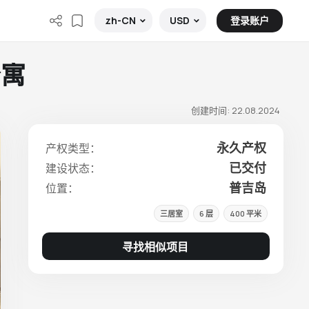
登录账户
zh-CN
USD
公寓
创建时间: 22.08.2024
永久产权
产权类型：
已交付
建设状态：
普吉岛
位置：
三居室
6 层
400 平米
寻找相似项目