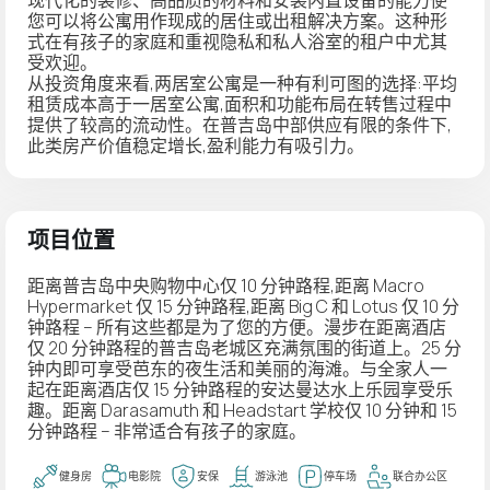
您可以将公寓用作现成的居住或出租解决方案。这种形
式在有孩子的家庭和重视隐私和私人浴室的租户中尤其
受欢迎。
从投资角度来看,两居室公寓是一种有利可图的选择:平均
租赁成本高于一居室公寓,面积和功能布局在转售过程中
提供了较高的流动性。在普吉岛中部供应有限的条件下,
此类房产价值稳定增长,盈利能力有吸引力。
项目位置
距离普吉岛中央购物中心仅 10 分钟路程,距离 Macro
Hypermarket 仅 15 分钟路程,距离 Big C 和 Lotus 仅 10 分
钟路程 – 所有这些都是为了您的方便。漫步在距离酒店
仅 20 分钟路程的普吉岛老城区充满氛围的街道上。25 分
钟内即可享受芭东的夜生活和美丽的海滩。与全家人一
起在距离酒店仅 15 分钟路程的安达曼达水上乐园享受乐
趣。距离 Darasamuth 和 Headstart 学校仅 10 分钟和 15
分钟路程 – 非常适合有孩子的家庭。
健身房
电影院
安保
游泳池
停车场
联合办公区