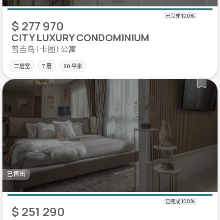
$ 277 970
CITY LUXURY CONDOMINIUM
普吉岛 | 卡图 | 公寓
二居室
7 层
80 平米
已售出
$ 251 290