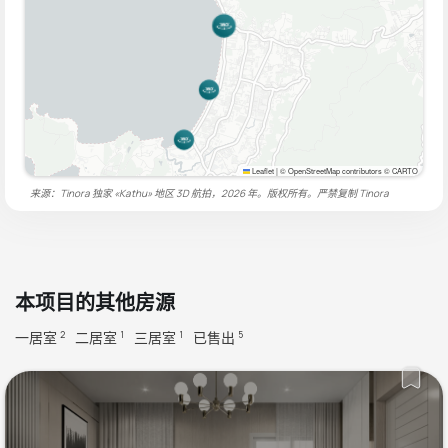
Leaflet
|
© OpenStreetMap contributors © CARTO
来源：Tinora 独家 «Kathu» 地区 3D 航拍，2026 年。版权所有。严禁复制
Tinora
本项目的其他房源
一居室
二居室
三居室
已售出
2
1
1
5