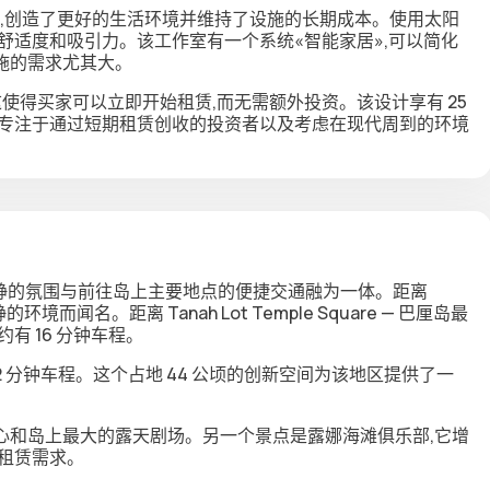
据,创造了更好的生活环境并维持了设施的长期成本。使用太阳
舒适度和吸引力。该工作室有一个系统«智能家居»,可以简化
施的需求尤其大。
使得买家可以立即开始租赁,而无需额外投资。该设计享有 25
起专注于通过短期租赁创收的投资者以及考虑在现代周到的环境
将僻静的氛围与前往岛上主要地点的便捷交通融为一体。距离
的环境而闻名。距离 Tanah Lot Temple Square — 巴厘岛最
约有 16 分钟车程。
 分钟车程。这个占地 44 公顷的创新空间为该地区提供了一
心和岛上最大的露天剧场。另一个景点是露娜海滩俱乐部,它增
租赁需求。