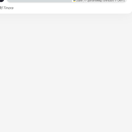
Leaflet
|
© OpenStreetMap contributors © CARTO
复制
Tinora