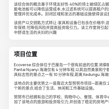
该综合体的概念基于环境友好性:40%的领土被绿区占
能电池板可以降低运营成本,水过滤系统可以提高租户的
管理并优化成本。封闭区域和发达的基础设施使得该设
该房产以交钥匙方式转让:家具和设备已包含在价格中,这
年保修,可降低风险并提高投资吸引力。该工作室将引
中舒适生活的夫妇的兴趣
项目位置
Ecoverse 综合体位于巴厘岛一个很有前途的位置,
Pantai Nyanyi 海滩仅有 4 分钟车程,以其自然美景和宁静
具标志性的景点之一有 10 分钟车程,距离 Kedungu 海滩
该地点的主要优势之一是靠近大型努努市项目—距离仅 2
个新的景点,结合了生活、休闲和工作基础设施。
努努市已经拥有自己的学校、购物中心、餐馆、体育中
加了该地点的旅游和投资吸引力,并创造了稳定的房地产