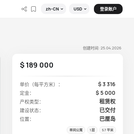
登录账户
zh-CN
USD
创建时间: 25.04.2026
$ 189 000
$ 3 316
单价（每平方米）：
$ 5 000
定金：
租赁权
产权类型：
已交付
建设状态：
巴厘岛
位置：
单间公寓
1 层
57 平米