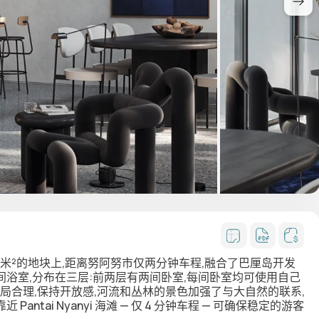
 455 米²的地块上,距离努阿努市仅两分钟车程,融合了巴厘岛开发
 间浴室,分布在三层:前两层有两间卧室,每间卧室均可使用自己
布局合理,保持开放感,河流和丛林的景色加强了与大自然的联系,
ai Nyanyi 海滩 — 仅 4 分钟车程 — 可确保稳定的游客