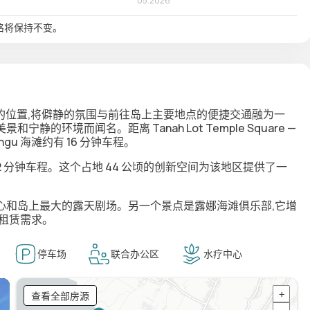
格将保持不变。
个有前途的位置,将僻静的氛围与前往岛上主要地点的便捷交通融为一
美景和宁静的环境而闻名。距离 Tanah Lot Temple Square —
gu 海滩约有 16 分钟车程。
 分钟车程。这个占地 44 公顷的创新空间为该地区提供了一
心和岛上最大的露天剧场。另一个景点是露娜海滩俱乐部,它增
租赁需求。
停车场
联合办公区
水疗中心
查看全部房源
+