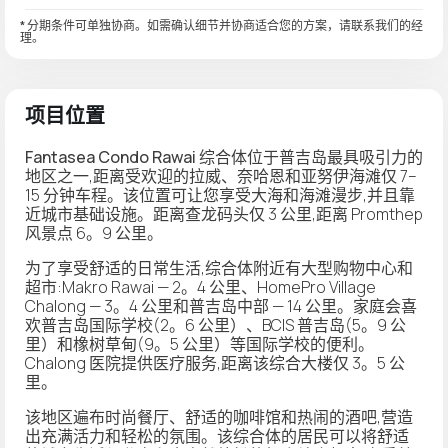
* 分期条件可单独协商。如需确认细节并协商适合您的方案，请联系我们的经
理。
项目位置
Fantasea Condo Rawai
综合体位于普吉岛最具吸引力的
地区之一,距离受欢迎的拉威、奈哈恩和亚努伊海滩仅 7–
15 分钟车程。该位置可让您享受大海和海滩漫步,并且靠
近城市基础设施。距离查龙码头仅 3 公里,距离 Promthep
风景点 6。9 公里。
为了享受舒适的日常生活,综合体附近有大型购物中心和
超市:Makro Rawai — 2。4 公里、HomePro Village
Chalong — 3。4 公里和普吉岛中部 — 14 公里。家庭会喜
欢普吉岛国际学校(2。6 公里）、BCIS 普吉岛(5。9 公
里）和橡树草甸(9。5 公里）等国际学校的便利。
Chalong 医院提供医疗服务,距离该综合大楼仅 3。5 公
里。
该地区遍布时尚餐厅、舒适的咖啡馆和热闹的酒吧,营造
出充满活力和轻松的氛围。该综合体的居民可以将舒适