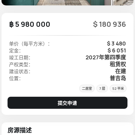
฿ 5 980 000
$ 180 936
$ 3 480
单价（每平方米）：
$ 6 051
定金：
2027年第四季度
竣工日期：
租赁权
产权类型：
在建
建设状态：
普吉岛
位置：
二居室
7 层
52 平米
提交申请
房源描述