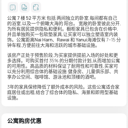
公寓
7 楼 52 平方米
包括
两间独立的卧室
,每间都有自己
的浴室,以及一个俯瞰大海的
阳台
。 宽敞的卧室彼此分开,
为所有居民提供隐私和便利。橱柜家具已包含在价格中,
并且单独购买一包软垫家具,让买家可以独立塑造室内装
饰。公寓距离
Nai Harn、Rawai 和 Yanui
海滩仅有 7–15 分
钟车程,方便前往大海和活跃的城市基础设施。
该房产正处于预售阶段,为买家提供提前入场的好处和更
多选择。可购买首付 35% 的分期付款计划,从而增加公寓
的可用性。高品质的材料保证了耐用性和可靠性,买家可
以充分利用综合体的基础设施:健身房、儿童俱乐部、共
享办公空间、咖啡馆、游泳池和顶楼的酒吧。
3年的家具保修降低了额外成本的风险。这些公寓适合家
庭居住或出租,结合了综合体的隐私、海景和即用型基础
设施。
公寓购房优惠