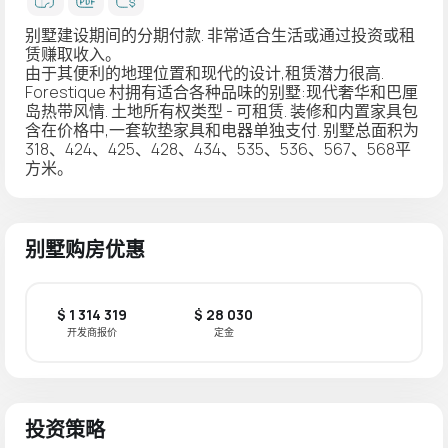
别墅建设期间的分期付款. 非常适合生活或通过投资或租
赁赚取收入。
由于其便利的地理位置和现代的设计,租赁潜力很高.
Forestique 村拥有适合各种品味的别墅:现代奢华和巴厘
岛热带风情. 土地所有权类型 - 可租赁. 装修和内置家具包
含在价格中,一套软垫家具和电器单独支付. 别墅总面积为
318、424、425、428、434、535、536、567、568平
方米。
别墅购房优惠
$ 1 314 319
$ 28 030
开发商报价
定金
投资策略