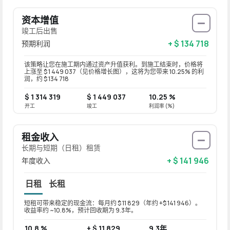
资本增值
竣工后出售
+ $ 134 718
预期利润
该策略让您在施工期内通过资产升值获利。到施工结束时，价格将
上涨至 $ 1 449 037（见价格增长图），这将为您带来 10.25% 的利
润，约 $ 134 718
$ 1 314 319
$ 1 449 037
10.25 %
开工
竣工
利润率 (%)
租金收入
长期与短期（日租）租赁
+ $ 141 946
年度收入
日租
长租
短租可带来稳定的现金流：每月约 $ 11 829（年约 +$ 141 946）。
长租可带
收益率约 ~10.8%，预计回收期为 9.3年。
益率约 
10.8 %
+ $ 11 829
9.3年
8.6 