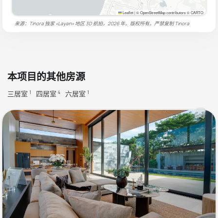
Leaflet
|
© OpenStreetMap contributors © CARTO
来源：Tinora 独家 «Layan» 地区 3D 航拍，2026 年。版权所有。严禁复制
Tinora
本项目的其他房源
三居室
四居室
六居室
1
4
1