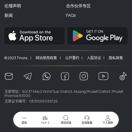
伦理声明
合作伙伴专区
新闻
FAQs
© 2023 Tinora |
网站使用政策 |
公开要约 |
入股协议 |
隐私政策
注册地址：60/37 Moo 2 Vichit Sub-District, Muang Phuket District, Phuket
Province 83000
注册证书编号：0835566039726
菜单
TOP 3
项目目录
在线客服
个人资料