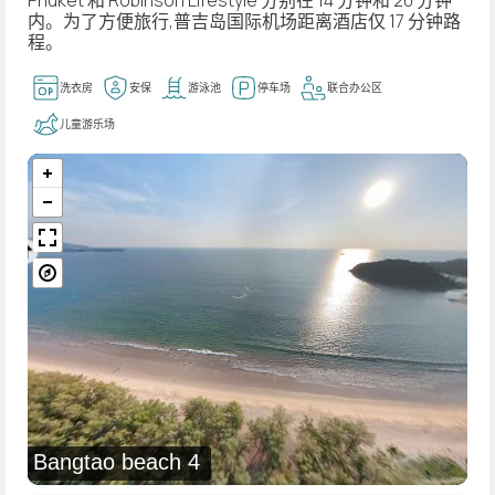
内。为了方便旅行,普吉岛国际机场距离酒店仅 17 分钟路
程。
洗衣房
安保
游泳池
停车场
联合办公区
儿童游乐场
Bangtao beach 4