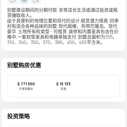
别墅建设期间的分期付款. 非常适合生活或通过投资或租
赁赚取收入。
由于其便利的地理位置和现代的设计,租赁潜力很高. 四季
村有适合各种品味的别墅:现代阁楼、热带巴厘岛、现代
豪华. 土地所有权类型 - 可租赁. 装修和内置家具包含在价
格中,一套软垫家具和电器单独支付. 别墅总面积为305、
310、340、350、370、380、450、455平方米。
别墅购房优惠
$ 771 550
$ 15 133
开发商报价
定金
投资策略