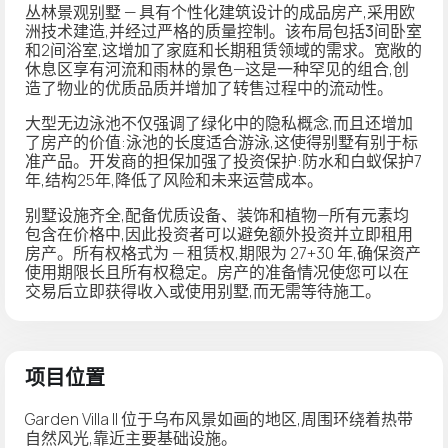
丛林景观别墅
— 具有个性化建筑设计的成品房产,采用欧
洲技术建造,并经过严格的质量控制。该布局包括
3间卧室
和2间浴室,这增加了家庭和长期租赁领域的需求。宽敞的
休息区享有河流和雨林的景色—这是一种罕见的组合,创
造了物业的优质品质并增加了转售过程中的流动性。
大型
无边泳池
不仅强调了绿化中的隐私概念,而且还增加
了房产的价值:泳池的长度适合游泳,这使得别墅有别于标
准产品。
开发商的担保
加强了投资保护:防水和白蚁保护7
年,结构25年,降低了风险和未来运营成本。
别墅设施齐全
,配备优质设备、装饰和植物—所有元素均
包含在价格中,因此投资者可以避免额外投资并立即租用
房产。所有权格式为 —
租赁权
,期限为 27+30 年,确保资产
使用期限长且所有权稳定。房产的准备情况使您可以在
交易后立即获得收入或使用别墅,而无需等待施工。
项目位置
Garden Villa II 位于乌布风景如画的地区,周围环绕着热带
自然风光,靠近主要基础设施。