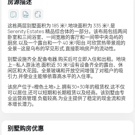
房源描述
这栋两层别墅面积为 185 米²,地块面积为 335 米²,是
Serenity Estates 精品综合体的一部分。该布局包括两间
卧室和三间浴室、一间宽敞的客厅和一间带中央岛屿的
厨房,以及一个露台和一个 40 米²阳台,可欣赏热带景观的
全景—这是乌布的罕见形式,直接影响房产的流动性。
别墅设施齐全
,配备电器
,购买后可立即入住和出租。地块
上—私人游泳池,面积近 30 米²设有设备齐全的露台、休
闲区和大花园。全景玻璃和开放空间增强了对租户的吸
引力,并使业主能够依靠高水平的入住率。
该房产位于«
橙色土地
»上,拥有30+30年的租赁权,这不仅
可以居住,还可以短期和长期租赁以及经商。该别墅由专
业运营商管理,负载较高,为业主提供了稳定的现金流和资
本增长潜力。
别墅购房优惠