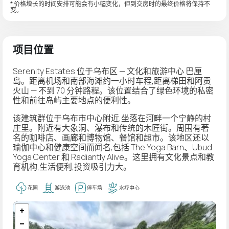
* 价格增长的时间安排可能会有小幅变化，但到交房时的最终价格将保持不
变。
项目位置
Serenity Estates 位于乌布区 —
文化和旅游中心
巴厘
岛。距离机场和南部海滩约一小时车程,距离梯田和阿贡
火山 — 不到 70 分钟路程。该位置结合了绿色环境的私密
性和前往岛屿主要地点的便利性。
该建筑群位于乌布市中心附近,坐落在河畔一个宁静的村
庄里。附近有大象洞、瀑布和传统的木匠街。周围有著
名的咖啡店、画廊和博物馆、餐馆和超市。该地区还以
瑜伽中心和健康空间而闻名,包括 The Yoga Barn、Ubud
Yoga Center 和 Radiantly Alive。这里拥有文化景点和教
育机构,生活便利,投资吸引力大。
花园
游泳池
停车场
水疗中心