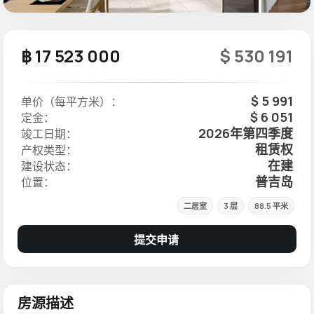
฿ 17 523 000
$ 530 191
$ 5 991
单价（每平方米）：
$ 6 051
定金：
2026年第四季度
竣工日期：
租赁权
产权类型：
在建
建设状态：
普吉岛
位置：
二居室
3 层
88.5 平米
提交申请
房源描述