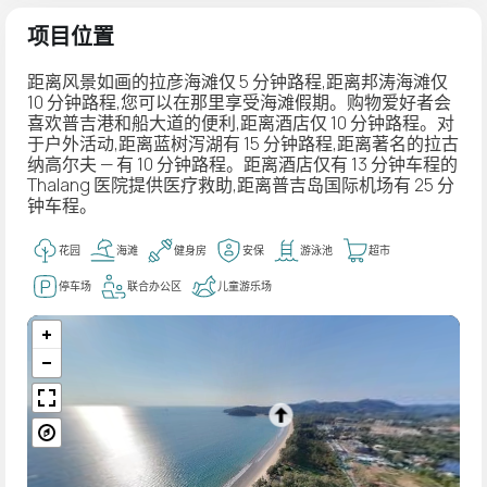
项目位置
距离风景如画的拉彦海滩仅 5 分钟路程,距离邦涛海滩仅
10 分钟路程,您可以在那里享受海滩假期。购物爱好者会
喜欢普吉港和船大道的便利,距离酒店仅 10 分钟路程。对
于户外活动,距离蓝树泻湖有 15 分钟路程,距离著名的拉古
纳高尔夫 — 有 10 分钟路程。距离酒店仅有 13 分钟车程的
Thalang 医院提供医疗救助,距离普吉岛国际机场有 25 分
钟车程。
花园
海滩
健身房
安保
游泳池
超市
停车场
联合办公区
儿童游乐场