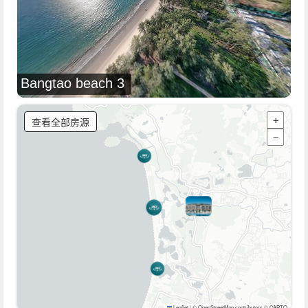
Bangtao beach 3
查看全部房源
+
−
Leaflet
|
© OpenStreetMap contributors © CARTO