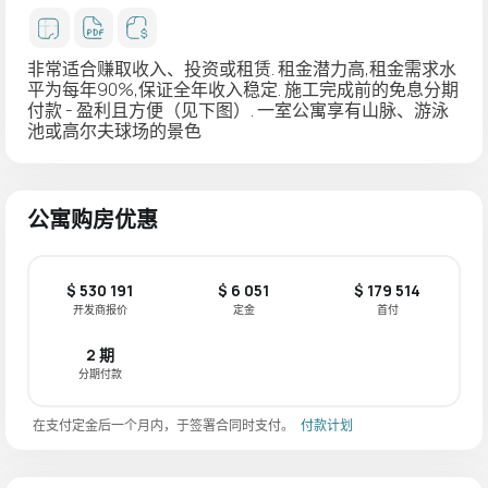
非常适合赚取收入、投资或租赁. 租金潜力高,租金需求水
平为每年90%,保证全年收入稳定. 施工完成前的免息分期
付款 - 盈利且方便（见下图）. 一室公寓享有山脉、游泳
池或高尔夫球场的景色
公寓购房优惠
$ 530 191
$ 6 051
$ 179 514
开发商报价
定金
首付
2 期
分期付款
在支付定金后一个月内，于签署合同时支付。
付款计划