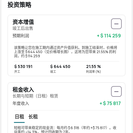
投资策略
资本增值
竣工后出售
+ $ 114 259
预期利润
该策略让您在施工期内通过资产升值获利。到施工结束时，价格将
上涨至 $ 644 450（见价格增长图），这将为您带来 21.55% 的利
润，约 $ 114 259
$ 530 191
$ 644 450
21.55 %
开工
竣工
利润率 (%)
租金收入
长期与短期（日租）租赁
+ $ 75 817
年度收入
日租
长租
短租可带来稳定的现金流：每月约 $ 6 318（年约 +$ 75 817）。收
长租可带
益率约 ~14.3%，预计回收期为 7年。
益率约 