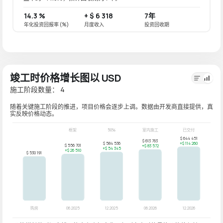
14.3 %
+ $ 6 318
7年
11.4 
年化投资回报率 (%)
月度收入
投资回收期
年化投资
竣工时价格增长图以 USD
施工阶段数量： 4
随着关键施工阶段的推进，项目价格会逐步上调。数据由开发商直接提供，真
实反映价格动态。