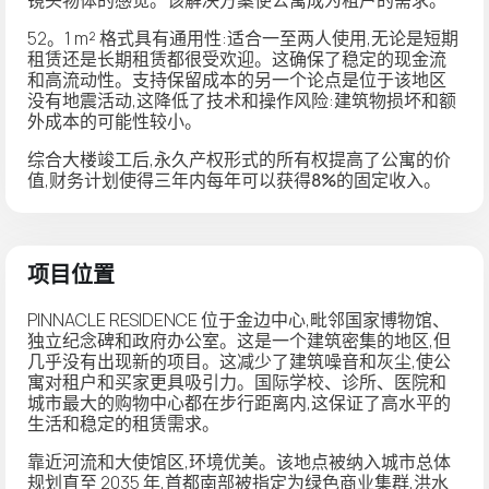
52。1 m² 格式具有通用性:适合一至两人使用,无论是短期
租赁还是长期租赁都很受欢迎。这确保了稳定的现金流
和高流动性。支持保留成本的另一个论点是位于该地区
没有地震活动
,这降低了技术和操作风险:建筑物损坏和额
外成本的可能性较小。
综合大楼竣工后,
永久产权
形式的所有权提高了公寓的价
值,财务计划使得三年内每年可以获得
8%
的固定收入。
项目位置
PINNACLE RESIDENCE 位于金边
中心
,毗邻国家博物馆、
独立纪念碑和政府办公室。这是一个建筑密集的地区,但
几乎没有出现新的项目。这减少了建筑噪音和灰尘,使公
寓对租户和买家更具吸引力。国际学校、诊所、医院和
城市最大的购物中心都在步行距离内,这保证了高水平的
生活和稳定的租赁需求。
靠近河流和大使馆区,环境优美。该地点被纳入城市总体
规划直至 2035 年,首都南部被指定为
绿色商业集群
,洪水