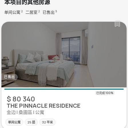
本项目的其他房源
单间公寓
二居室
已售出
2
2
5
已售出
$ 80 340
THE PINNACLE RESIDENCE
金边 | 桑園區 | 公寓
单间公寓
25 层
32 平米