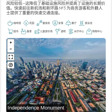
风险较低—这降低了基础设施风险并提高了设施的长期价
值。快速前往新机场和新环路 №3 为商务游客和外籍人
士提供了重要的快速交通连接。
咖啡馆
花园
健身房
安保
餐厅
游泳池
超市
桑拿
儿童游乐场
酒吧
水疗中心
购物中心
Independence Monument