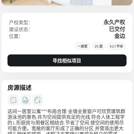
永久产权
产权类型：
已交付
建设状态：
金边
位置：
一居室
25 层
52.1 平米
寻找相似项目
房源描述
这间一居室公寓***布局合理:全墙全景窗户可欣赏建筑群
游泳池的景色,并为空间提供充足的光线,符合人体工程学
的 L 形厨房与用餐区相结合,节省了空间,使空间的使用尽
可能方便。宽敞的客厅形成了正确的分区,并营造出更大
镜头物体的感觉。该解决方案使公寓成为租户的需求。