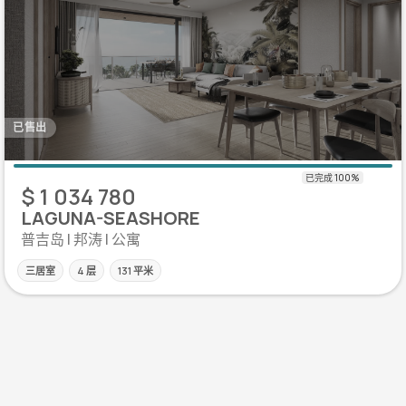
已售出
$ 1 034 780
LAGUNA-SEASHORE
普吉岛 | 邦涛 | 公寓
三居室
4 层
131 平米