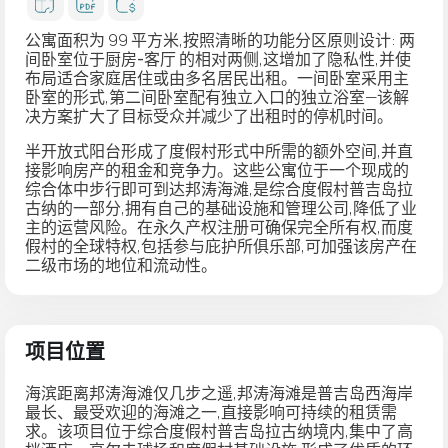
公寓面积为 99 平方米,按照清晰的功能分区原则设计:
两
间卧室位于厨房-客厅
的相对两侧,这增加了隐私性,并使
布局适合家庭居住或由多名居民出租。一间卧室采用主
卧室的形式,第二间卧室配有独立入口的独立浴室—该解
决方案扩大了目标受众并减少了出租时的停机时间。
半开放式阳台
形成了度假村形式中所需的额外空间,并直
接影响房产的租金和竞争力。这些公寓位于一个现成的
综合体中
步行即可到达邦涛海滩
,是综合度假村
普吉岛拉
古纳
的一部分,拥有自己的基础设施和管理公司,降低了业
主的运营风险。在
永久产权
注册可确保完全所有权,而度
假村的全球特权,包括
参与庇护所俱乐部
,可加强该房产在
二级市场的地位和流动性。
项目位置
海滨距离邦涛海滩仅几步之遥,邦涛海滩是普吉岛西海岸
最长、最受欢迎的海滩之一,直接影响可持续的租赁需
求。该项目位于综合度假村
普吉岛拉古纳
境内,集中了高