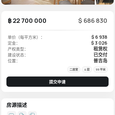
฿ 22 700 000
$ 686 830
$ 6 938
单价（每平方米）：
$ 3 026
定金：
租赁权
产权类型：
已交付
建设状态：
普吉岛
位置：
二居室
4 层
99 平米
提交申请
房源描述