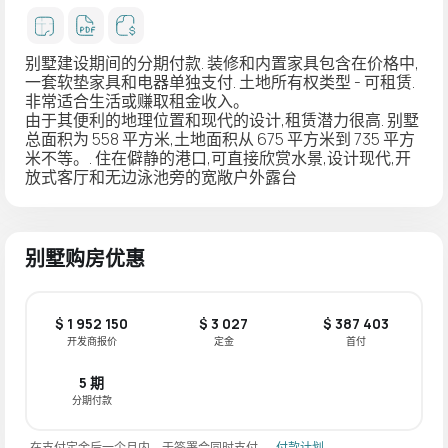
别墅建设期间的分期付款. 装修和内置家具包含在价格中,
一套软垫家具和电器单独支付. 土地所有权类型 - 可租赁.
非常适合生活或赚取租金收入。
由于其便利的地理位置和现代的设计,租赁潜力很高. 别墅
总面积为 558 平方米,土地面积从 675 平方米到 735 平方
米不等。. 住在僻静的港口,可直接欣赏水景,设计现代,开
放式客厅和无边泳池旁的宽敞户外露台
别墅购房优惠
$ 1 952 150
$ 3 027
$ 387 403
开发商报价
定金
首付
5 期
分期付款
在支付定金后一个月内，于签署合同时支付。
付款计划