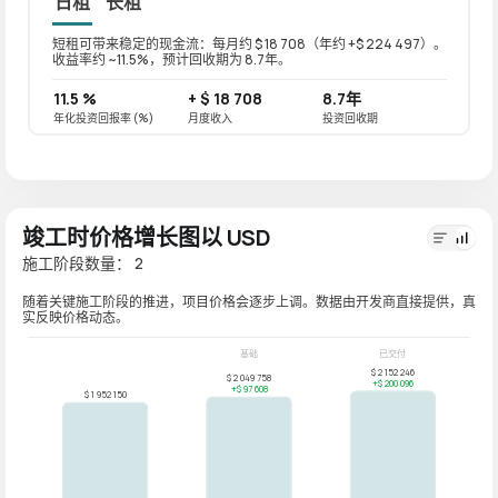
日租
长租
短租可带来稳定的现金流：每月约 $ 18 708（年约 +$ 224 497）。
长租可带
收益率约 ~11.5%，预计回收期为 8.7年。
收益率
11.5 %
+ $ 18 708
8.7年
9.2 
年化投资回报率 (%)
月度收入
投资回收期
年化投资
竣工时价格增长图以 USD
施工阶段数量： 2
随着关键施工阶段的推进，项目价格会逐步上调。数据由开发商直接提供，真
实反映价格动态。