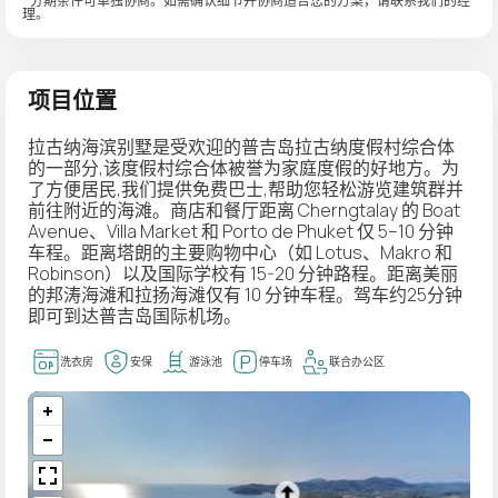
* 分期条件可单独协商。如需确认细节并协商适合您的方案，请联系我们的经
理。
项目位置
拉古纳海滨别墅是受欢迎的普吉岛拉古纳度假村综合体
的一部分,该度假村综合体被誉为家庭度假的好地方。为
了方便居民,我们提供免费巴士,帮助您轻松游览建筑群并
前往附近的海滩。商店和餐厅距离 Cherngtalay 的 Boat
Avenue、Villa Market 和 Porto de Phuket 仅 5–10 分钟
车程。距离塔朗的主要购物中心（如 Lotus、Makro 和
Robinson）以及国际学校有 15-20 分钟路程。距离美丽
的邦涛海滩和拉扬海滩仅有 10 分钟车程。驾车约25分钟
即可到达普吉岛国际机场。
洗衣房
安保
游泳池
停车场
联合办公区