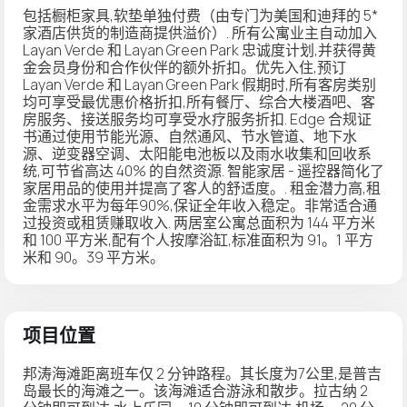
包括橱柜家具,软垫单独付费（由专门为美国和迪拜的 5*
家酒店供货的制造商提供溢价）. 所有公寓业主自动加入
Layan Verde 和 Layan Green Park 忠诚度计划,并获得黄
金会员身份和合作伙伴的额外折扣。优先入住,预订
Layan Verde 和 Layan Green Park 假期时,所有客房类别
均可享受最优惠价格折扣,所有餐厅、综合大楼酒吧、客
房服务、接送服务均可享受水疗服务折扣. Edge 合规证
书通过使用节能光源、自然通风、节水管道、地下水
源、逆变器空调、太阳能电池板以及雨水收集和回收系
统,可节省高达 40% 的自然资源. 智能家居 - 遥控器简化了
家居用品的使用并提高了客人的舒适度。. 租金潜力高,租
金需求水平为每年90%,保证全年收入稳定。非常适合通
过投资或租赁赚取收入. 两居室公寓总面积为 144 平方米
和 100 平方米,配有个人按摩浴缸,标准面积为 91。1 平方
米和 90。39 平方米。
项目位置
邦涛海滩距离班车仅 2 分钟路程。其长度为7公里,是普吉
岛最长的海滩之一。该海滩适合游泳和散步。拉古纳 2