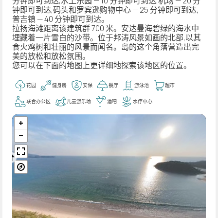
分钟即可到达,水上乐园 — 10 分钟即可到达,机场 — 20 分
钟即可到达,码头和罗宾逊购物中心 — 25 分钟即可到达,
普吉镇 — 40 分钟即可到达。
拉扬海滩距离该建筑群 700 米。安达曼海碧绿的海水中
埋藏着一片雪白的沙带。位于邦涛风景如画的北部,以其
食火鸡树和壮丽的风景而闻名。岛的这个角落营造出完
美的放松和放松氛围。
您可以在下面的地图上更详细地探索该地区的位置。
花园
健身房
安保
餐厅
游泳池
超市
联合办公区
儿童游乐场
酒吧
水疗中心