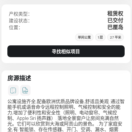
租赁权
产权类型：
已交付
建设状态：
巴厘岛
位置：
单间公寓
1 层
27 平米
寻找相似项目
房源描述
公寓设施齐全,配备欧洲优质品牌设备,舒适且美观. 通过智
能手机或语音命令远程控制照明、气候控制和安全的能
力,增加了便利性和安全性（照明、电动窗帘、气候控
制、Apple Siri 扬声器）. 落地全景窗户让房间充满自然
光。它们可以欣赏到大海或阿贡山的景色。. 为了家庭安
全,有:智能锁、存在传感器、开门、空调、漏水、烟雾.