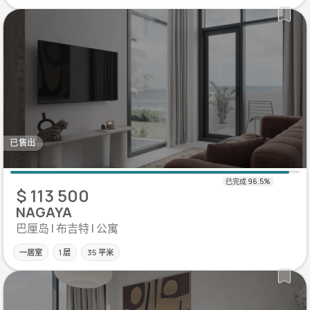
已售出
$ 113 500
NAGAYA
巴厘岛 | 布吉特 | 公寓
一居室
1 层
35 平米