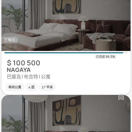
已售出
$ 100 500
NAGAYA
巴厘岛 | 布吉特 | 公寓
单间公寓
4 层
27 平米