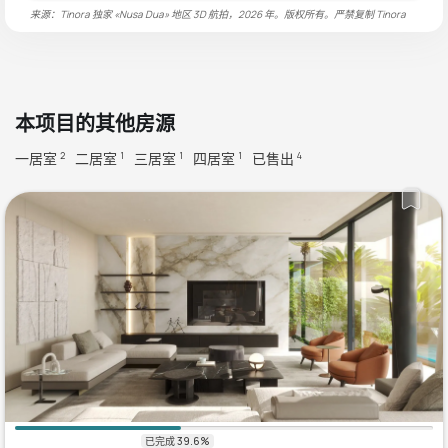
来源：Tinora 独家 «Nusa Dua» 地区 3D 航拍，2026 年。版权所有。严禁复制
Tinora
本项目的其他房源
一居室
二居室
三居室
四居室
已售出
2
1
1
1
4