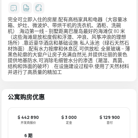
完全可立即入住的房屋,配有高档家具和电器（大容量冰
箱、炉灶、微波炉、带烘干机的洗衣机、酒柜、洗碗
机）. 海边第一线 – 别墅距离巴厘岛最好的海滩仅 80 米
（这些海滩是放松度假和浮潜、冲浪、风筝冲浪的理想
场所）,靠近豪华酒店和基础设施. 私人泳池（绿石天然石
材饰面）,配有水力按摩和休息区,可供放松. 全景玻璃 – 薄
黑色轮廓的大窗户让房子充满自然光,并提供壮丽的景色.
提供地基防水,可消除毛细管水分的渗透（潮湿、真菌、
结构和饰面的破坏）. 在设施建设过程中,使用了天然材料
并进行了高质量的精加工
公寓购房优惠
$ 442 890
$ 3 000
$ 129 900
开发商报价
定金
首付
6 期