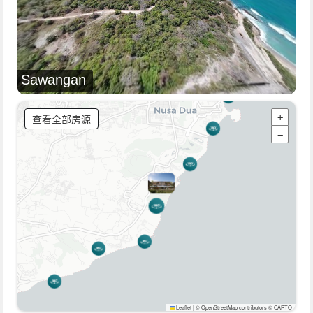
Sawangan
查看全部房源
+
−
Leaflet
|
© OpenStreetMap contributors © CARTO