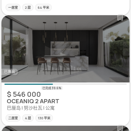
一居室
2 层
64 平米
已售出
$ 546 000
OCEANIQ 2 APART
巴厘岛 | 努沙杜瓦 | 公寓
二居室
4 层
130 平米