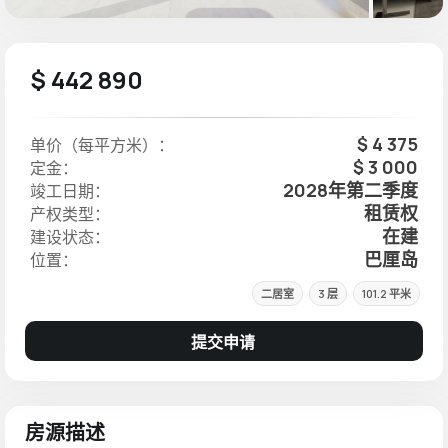
$ 442 890
$ 4 375
单价（每平方米）：
$ 3 000
定金：
2028年第二季度
竣工日期：
租赁权
产权类型：
在建
建设状态：
巴厘岛
位置：
二居室
3 层
101.2 平米
提交申请
房源描述