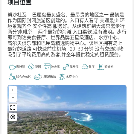
项目位置
努沙杜瓦 — 巴厘岛最负盛名、最昂贵的地区之一,最初是
作为国际封闭旅游区创建的。入口有人看守,交通最少,环
境景观齐全,安全性高,服务好。从建筑群到大海只需步行
两分钟,毗邻 — 两个最好的海滩,入口柔软,没有波浪。步行
即可到达美食餐厅、世界品牌五星级酒店、水疗中心、
高尔夫俱乐部和巴厘岛精选购物中心。该地区拥有岛上
最好的道路,可快速前往机场—20–30 分钟,没有交通拥堵,
吸引了平均费用高的游客,并全年提供稳定的租赁服务。
咖啡馆
花园
洗衣房
健身房
餐厅
游泳池
联合办公区
儿童游乐场
水疗中心