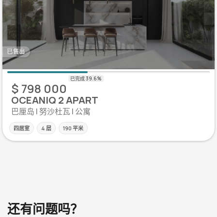
已售出
$ 798 000
OCEANIQ 2 APART
巴厘岛 | 努沙杜瓦 | 公寓
四居室
4 层
190 平米
还有问题吗？