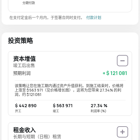
分期付款
在支付定金后一个月内，于签署合同时支付。
付款计划
投资策略
资本增值
竣工后出售
+ $ 121 081
预期利润
该策略让您在施工期内通过资产升值获利。到施工结束时，价格将
上涨至 $ 563 971（见价格增长图），这将为您带来 27.34% 的利
润，约 $ 121 081
$ 442 890
$ 563 971
27.34 %
开工
竣工
利润率 (%)
租金收入
长期与短期（日租）租赁