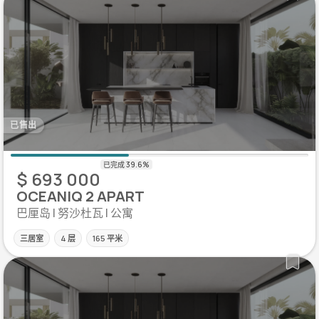
已售出
$ 693 000
OCEANIQ 2 APART
巴厘岛 | 努沙杜瓦 | 公寓
三居室
4 层
165 平米