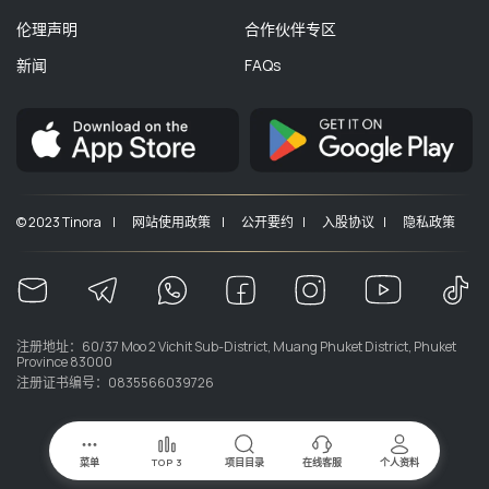
伦理声明
合作伙伴专区
新闻
FAQs
© 2023 Tinora |
网站使用政策 |
公开要约 |
入股协议 |
隐私政策
注册地址：60/37 Moo 2 Vichit Sub-District, Muang Phuket District, Phuket
Province 83000
注册证书编号：0835566039726
菜单
TOP 3
项目目录
在线客服
个人资料