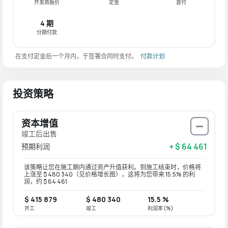
开发商报价
定金
首付
4 期
分期付款
在支付定金后一个月内，于签署合同时支付。
付款计划
投资策略
资本增值
竣工后出售
+ $ 64 461
预期利润
该策略让您在施工期内通过资产升值获利。到施工结束时，价格将
上涨至 $ 480 340（见价格增长图），这将为您带来 15.5% 的利
润，约 $ 64 461
$ 415 879
$ 480 340
15.5 %
开工
竣工
利润率 (%)