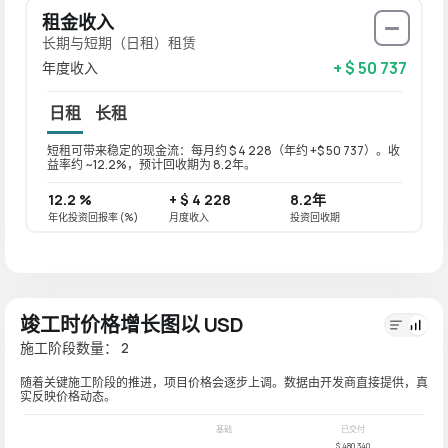
租金收入
长期与短期（日租）租赁
+ $ 50 737
年度收入
日租
长租
短租可带来稳定的现金流：每月约 $ 4 228（年约 +$ 50 737）。收
长租可带
益率约 ~12.2%，预计回收期为 8.2年。
益率约 
12.2 %
+ $ 4 228
8.2年
9.8 
年化投资回报率 (%)
月度收入
投资回收期
年化投资
竣工时价格增长图以 USD
施工阶段数量： 2
随着关键施工阶段的推进，项目价格会逐步上调。数据由开发商直接提供，真
实反映价格动态。