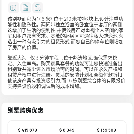
该别墅面积为 146 米²,位于 210 米²的地块上,设计注重功
能性和隐私性。
两间带独立浴室的卧室
位于客厅的两侧,
这增加了生活的便利性,并使该房产对重视个人空间的家
庭和租户都有需求。宽敞的起居区可通往私人
游泳池
,营
造出一种有吸引力的租赁形式,而您自己的停车位则增加
了房产的价值。
靠近大海
—仅 3 分钟车程—,位于邦涛地区,确保需求稳
定、入住率高。购买家具套餐的功能可让您快速准备出
租别墅并减少进入市场所需的时间。可以在永久产权和
租赁产权中进行注册。灵活的
安装计划
和
全额付款折扣
使该房产具有投资吸引力,而 16 栋别墅综合体的有限报价
支持建设阶段和调试后的成本增加。
别墅购房优惠
$ 415 879
$ 6 049
$ 139 509