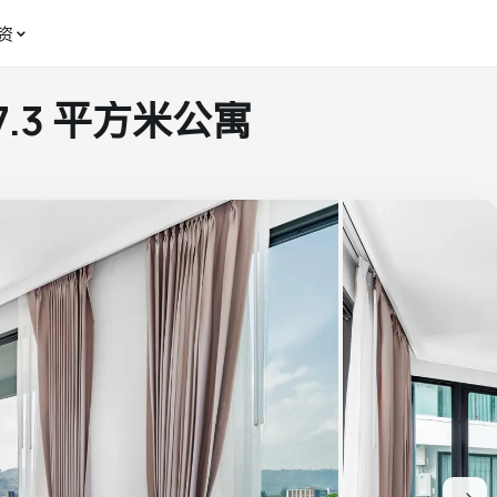
资
 37.3 平方米公寓