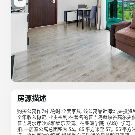
房源描述
购买公寓作为礼物时,全套家具. 该公寓靠近海滩,是投资
全年收入稳定. 业主福利:在著名的普吉岛蓝峡谷高尔
普吉岛水疗沙龙和娱乐表演、在亚洲学院（AIS）学习
扣. 一居室公寓总面积为 34。85 平方米至 37。55