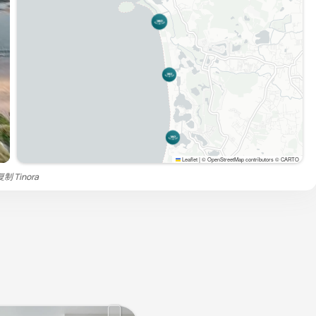
Leaflet
|
© OpenStreetMap contributors © CARTO
禁复制
Tinora