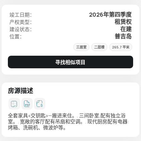
2026年第四季度
竣工日期：
租赁权
产权类型：
在建
建设状态：
普吉岛
位置：
三居室
二层楼
265.7 平米
寻找相似项目
房源描述
全套家具«交钥匙»—搬进来住。. 三间卧室,配有独立浴
室。. 宽敞的客厅配有吊扇和空调。. 现代厨房配有电器:
烤箱、洗碗机、微波炉等。