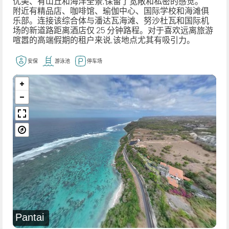
优美、有山丘和海洋全景,保留了宽敞和私密的感觉。
附近有精品店、咖啡馆、瑜伽中心、国际学校和海滩俱
乐部。连接该综合体与潘达瓦海滩、努沙杜瓦和国际机
场的新道路距离酒店仅 25 分钟路程。对于喜欢远离旅游
喧嚣的高端假期的租户来说,该地点尤其有吸引力。
安保
游泳池
停车场
Pantai