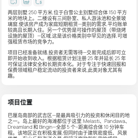
两层别墅
250 平方米,位于白雪公主别墅综合体 150 平方
米的地块上。二楼设有三间卧室、私人游泳池和全景玻
璃窗,使该房产成为家庭短期租赁—类别的需求,平均账单
较高且长期入住。另一个优势是
可操作的屋顶
（带烧烤
设施的屋顶）—区域,这是该价格类别中罕见的选择,可增
强租赁市场的竞争力。
项目已经准备就绪,投资者无需等待—交易完成后即可立
即开始收到收入。根据租赁计划注册 25 年并延长 25 年
可保证法律安全和长期资本化。对于专注于
快速回报和
保费领域租户稳定流动的投资者来说,此类对象尤其有
趣
。
项目位置
巴厘岛南部的武吉区—是最具吸引力的投资和休闲目的地
之一。岛上最好的海滩都位于这里:Melasti、Pandawa、
Dreamland 和 Bingin—全部 5 个–距离综合体 10 分钟车
程。该地区正在积极发展,但同时由于建筑密度低、风景