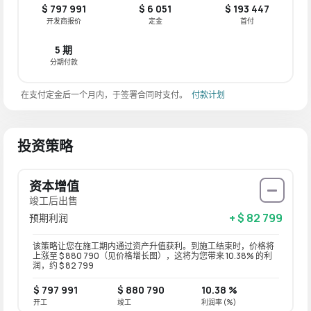
$ 797 991
$ 6 051
$ 193 447
开发商报价
定金
首付
5 期
分期付款
在支付定金后一个月内，于签署合同时支付。
付款计划
投资策略
资本增值
竣工后出售
+ $ 82 799
预期利润
该策略让您在施工期内通过资产升值获利。到施工结束时，价格将
上涨至 $ 880 790（见价格增长图），这将为您带来 10.38% 的利
润，约 $ 82 799
$ 797 991
$ 880 790
10.38 %
开工
竣工
利润率 (%)