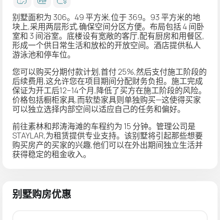
别墅面积为 306。49 平方米,位于 369。93 平方米的地
块上,采用两层形式,确保空间分区方便。布局包括 4 间卧
室和 3 间浴室。底楼设有宽敞的客厅,配有厨房和用餐区,
形成一个供日常生活和放松的开放空间。酒店提供私人
游泳池和停车位。
您可以购买分期付款计划,首付 25%,然后支付施工阶段的
后续费用,这允许您在项目期间分配财务负担。施工完成
保证为开工后12–14个月,降低了买方在施工阶段的风险。
价格包括橱柜家具,而软垫家具则单独购买—这使得买家
可以独立选择内部空间以适应自己的任务和偏好。
前往素林和邦涛海滩的车程约为 15 分钟。管理公司是
STAYLAR,为租赁提供专业支持。该别墅将引起那些想要
购买房产的买家的兴趣,他们可以在外出期间独立生活并
获得稳定的租金收入。
别墅购房优惠