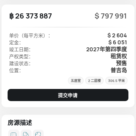
฿ 26 373 887
$ 797 991
$ 2 604
单价（每平方米）：
$ 6 051
定金：
2027年第四季度
竣工日期：
租赁权
产权类型：
预售
建设状态：
普吉岛
位置：
五居室
2 二层楼
306.5 平米
提交申请
房源描述