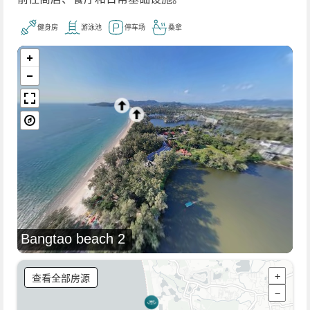
健身房
游泳池
停车场
桑拿
Bangtao beach 2
查看全部房源
+
−