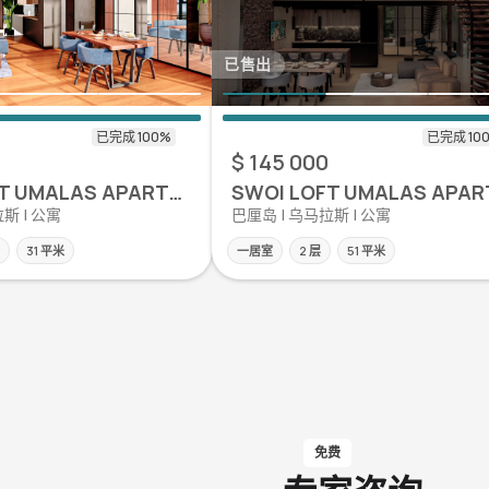
已售出
$ 145 000
SWOI LOFT UMALAS APARTMENT
斯 | 公寓
巴厘岛 | 乌马拉斯 | 公寓
31 平米
一居室
2 层
51 平米
免费