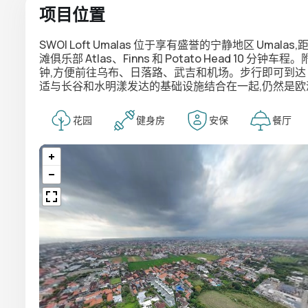
项目位置
SWOI Loft Umalas
位于享有盛誉的宁静地区
Umalas
,
滩俱乐部 Atlas、Finns 和 Potato Head 10 分钟
钟,方便前往乌布、日落路、武吉和机场。步行即可到达 —
适与长谷和水明漾发达的基础设施结合在一起,仍然是
花园
健身房
安保
餐厅