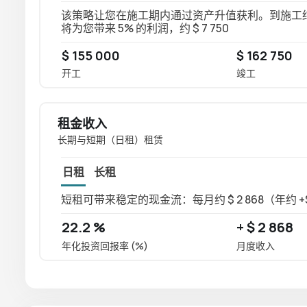
该策略让您在施工期内通过资产升值获利。到施工结束时
将为您带来 5% 的利润，约 $ 7 750
$ 155 000
$ 162 750
开工
竣工
租金收入
长期与短期（日租）租赁
日租
长租
短租可带来稳定的现金流：每月约 $ 2 868（年约 +$ 
22.2 %
+ $ 2 868
年化投资回报率 (%)
月度收入