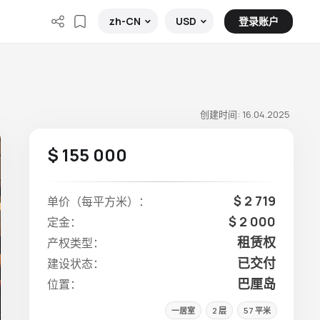
登录账户
zh-CN
USD
创建时间: 16.04.2025
$ 155 000
$ 2 719
单价（每平方米）：
$ 2 000
定金：
租赁权
产权类型：
已交付
建设状态：
巴厘岛
位置：
一居室
2 层
57 平米