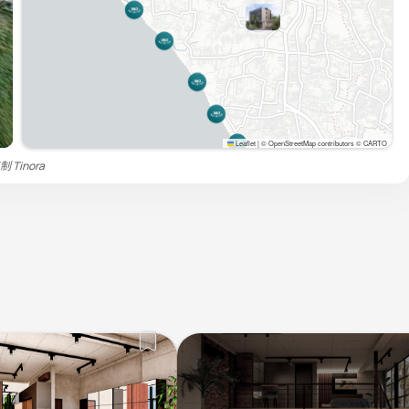
Leaflet
|
© OpenStreetMap contributors © CARTO
复制
Tinora