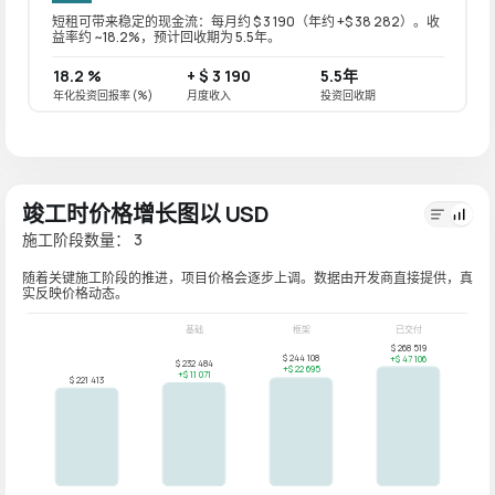
短租可带来稳定的现金流：每月约 $ 3 190（年约 +$ 38 282）。收
长租可带
益率约 ~18.2%，预计回收期为 5.5年。
益率约 
18.2 %
+ $ 3 190
5.5年
14.6
年化投资回报率 (%)
月度收入
投资回收期
年化投资
竣工时价格增长图以 USD
施工阶段数量： 3
随着关键施工阶段的推进，项目价格会逐步上调。数据由开发商直接提供，真
实反映价格动态。