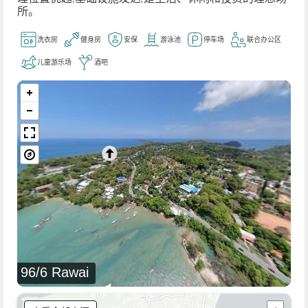
所。
洗衣房
健身房
安保
游泳池
停车场
联合办公区
儿童游乐场
酒吧
96/6 Rawai