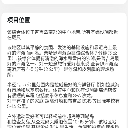
项目位置
该综合体位于普吉岛南部的中心地带,所有基础设施都近
在咫尺！
该地区以其平静的氛围、发达的基础设施和靠近岛上最
好的海滩而闻名。奈哈恩海滩距离该综合体 7 分钟(3 公
里）,该综合体拥有清澈的海水和雪白的沙滩,是普吉岛最
好的海滩之一。对于短途旅行爱好者来说,亚努伊海滩距
离酒店有 4-5 分钟(2 公里）,是浮潜和皮划艇的理想场
所。
半径 1。5 公里范围内是拉威最好的海鲜餐厅,例如拉威海
鲜市场和尼基塔餐厅。体育中心和医疗设施距离酒店仅
有很短的车程,包括泰拳休息室和 SPA 沙龙。
对于有孩子的家庭,距离灯塔和布吉岛 BCIS 等国际学校有
5-14 公里。
户外运动爱好者可以轻松前往邦岛等珊瑚岛
和拉查艾岛,从查龙码头乘船仅需 10-15 分钟。该地区地
理位置优越,基础设施发达,是生活、休闲和投资的理想场