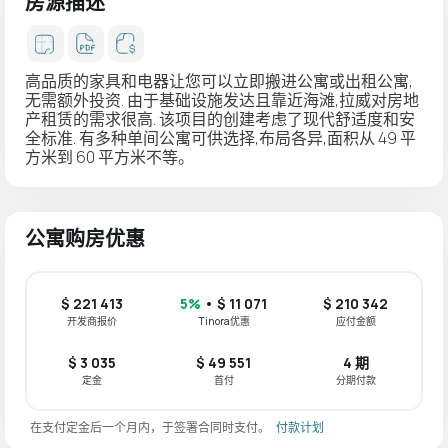
房源描述
高品质的家具和电器让您可以立即搬进公寓或出租公寓,
无需额外投资. 由于基础设施发达且靠近海滩,拉威对房地
产租赁的需求很高. 该项目的创建考虑了现代舒适度和安
全标准. 有多种单间公寓可供选择,布局各异,面积从 49 平
方米到 60 平方米不等。
公寓购房优惠
$ 221 413
5%
• $ 11 071
$ 210 342
开发商报价
Tinora优惠
应付金额
$ 3 035
$ 49 551
4 期
定金
首付
分期付款
在支付定金后一个月内，于签署合同时支付。
付款计划