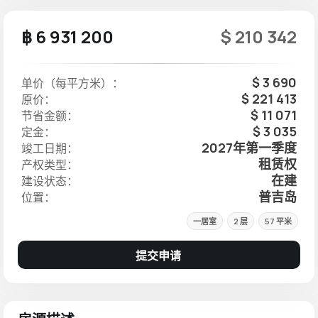
฿ 6 931 200
$ 210 342
$ 3 690
单价（每平方米）：
$ 221 413
原价：
$ 11 071
节省金额：
$ 3 035
定金：
2027年第一季度
竣工日期：
租赁权
产权类型：
在建
建设状态：
普吉岛
位置：
一居室
2 层
57 平米
提交申请