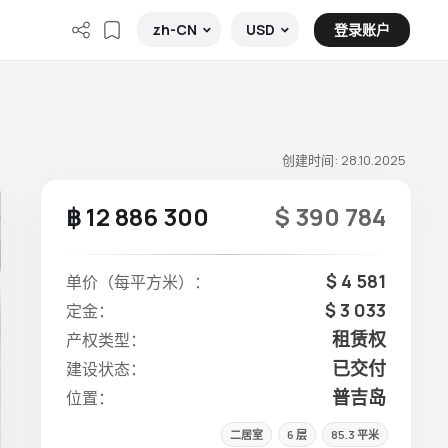
登录账户
zh-CN
USD
创建时间: 28.10.2025
฿ 12 886 300
$ 390 784
$ 4 581
单价（每平方米）：
$ 3 033
定金：
租赁权
产权类型：
已交付
建设状态：
普吉岛
位置：
二居室
6 层
85.3 平米