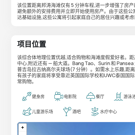
该位置距离邦涛海滩仅有 5 分钟车程,进一步增强了房
避免额外的安排费用并立即开始使用房产。由于这些公
达基础设施,这些公寓将引起家庭自己的居住兴趣或考
项目位置
该综合体地理位置优越,适合购物和海滩度假爱好者。距离
中心,附近还有 — 船大道。Bang Tao、Surin 和 P
普吉岛拉古纳高尔夫球场(7 分钟）。如需水上乐趣,距离 Xana Bea
有孩子的家庭将享受靠近英国国际学校和UWC泰国国际学校的便利。
常购物。
健身房
电影院
餐厅
游泳
儿童游乐场
酒吧
水疗中心