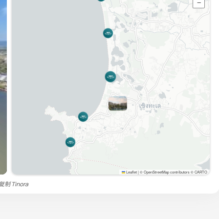
−
Leaflet
|
© OpenStreetMap contributors © CARTO
禁复制
Tinora