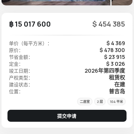
฿ 15 017 600
$ 454 385
$ 4 369
单价（每平方米）：
$ 478 300
原价：
$ 23 915
节省金额：
$ 3 026
定金：
2026年第四季度
竣工日期：
租赁权
产权类型：
在建
建设状态：
普吉岛
位置：
二居室
2 层
104 平米
提交申请