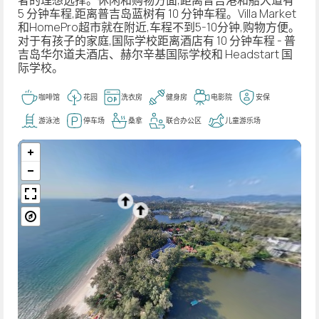
5 分钟车程,距离普吉岛蓝树有 10 分钟车程。Villa Market
和HomePro超市就在附近,车程不到5-10分钟,购物方便。
对于有孩子的家庭,国际学校距离酒店有 10 分钟车程 - 普
吉岛华尔道夫酒店、赫尔辛基国际学校和 Headstart 国
际学校。
咖啡馆
花园
洗衣房
健身房
电影院
安保
游泳池
停车场
桑拿
联合办公区
儿童游乐场