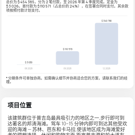
总价为 $ 454 385，分为 2 笔付款，至 2026 年第 4 季度完成。定金为
$ 3 026。首付款为 $ 110 571（占总价的 24%），在签署合同时支付。其余款
项按照付款计划支付。
* 分期条件可单独协商。如需确认细节并协商适合您的方案，请联系我们的经
理。
项目位置
该建筑群位于普吉岛最具吸引力的地区之一,步行即可到
达著名的邦涛海滩。驾车 10–15 分钟内即可到达其他受欢
迎的海滩 — 苏林、芭东和卡马拉,使该地区成为海滩爱好
者的理想选择。休闲和购物方面,距离普吉港和船大道有