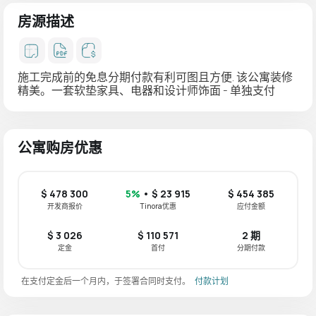
房源描述
施工完成前的免息分期付款有利可图且方便. 该公寓装修
精美。一套软垫家具、电器和设计师饰面 - 单独支付
公寓购房优惠
$ 478 300
5%
• $ 23 915
$ 454 385
开发商报价
Tinora优惠
应付金额
$ 3 026
$ 110 571
2 期
定金
首付
分期付款
在支付定金后一个月内，于签署合同时支付。
付款计划