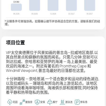
* 分期条件可单独协商。如需确认细节并协商适合您的方案，请联系我们的经
理。
项目位置
VIP太空奥德赛位于风景如画的普吉岛—拉威地区南部,以
其自然景点和僻静的氛围而闻名。只需几分钟,您就可以
到达拉威、奈哈恩和亚努伊的海滩 — 岛上最美丽、最受
欢迎的海滩之一。附近有著名的 Promthep Cape 和
Windmill Viewpoint,普吉岛最好的日落都在这里。
十分钟路程 — 奈哈恩湖,一个适合散步和运动的绿色湖泊,
以及拉威码头 — 珊瑚岛和邦岛的海上游览起点。该地区
周围环绕着海岸咖啡馆、海滩俱乐部和按摩院,同时保持
着平静和热带隐私的氛围。
花园
健身房
安保
餐厅
游泳池
停车场