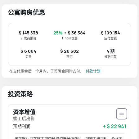
公寓购房优惠
$ 145 538
25%
• $ 36 384
$ 109 154
开发商报价
Tinora优惠
应付金额
$ 6 064
$ 26 682
4 期
定金
首付
分期付款
在支付定金后一个月内，于签署合同时支付。
付款计划
投资策略
资本增值
竣工后出售
+ $ 22 941
预期利润
该策略让您在施工期内通过资产升值获利。到施工结束时，价格将