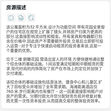
房源描述
该公寓面积为
32 平方米
,设计为功能空间:带有花园全景窗
户的住宅区在视觉上扩展了镜头,并将房产归类为更高的
部分,这直接影响流动性和租金。
所有家具和电器都已包
含在价格中
,因此房产不需要额外投资,交易后立即即可投
入运营—对于专注于快速启动租赁的投资者来说,这是一
个重要的优势。
位于二楼,俯瞰花园,营造出宜人的环境,方便快捷地通往整
个综合体的基础设施。
1 间浴室
满足短期和中期租赁的需
求,现代时尚的内饰简化了房产在市场上的定位并加快了
交付速度。
该综合体的基础设施包括
游泳池、健身中心和儿童区
,扩
大了目标受众并增加了全年需求期。
海滩距离酒店仅
760 米
,步行距离内也有餐厅 — 这一因素直接影响租户对
房产的需求。
分期付款
允许您分配财务负担并修复对象,
而无需一次性资本投资,从而提高交易的整体投资效率。