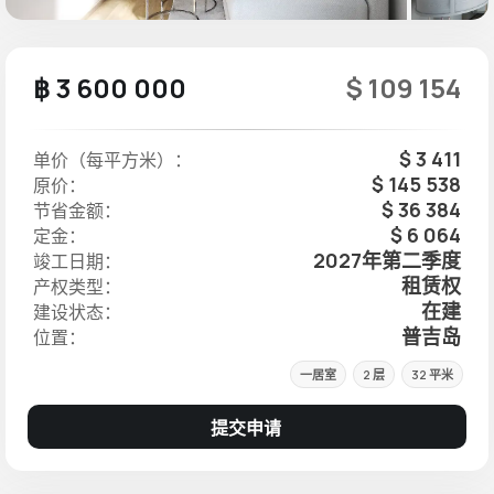
฿ 3 600 000
$ 109 154
$ 3 411
单价（每平方米）：
$ 145 538
原价：
$ 36 384
节省金额：
$ 6 064
定金：
2027年第二季度
竣工日期：
租赁权
产权类型：
在建
建设状态：
普吉岛
位置：
一居室
2 层
32 平米
提交申请