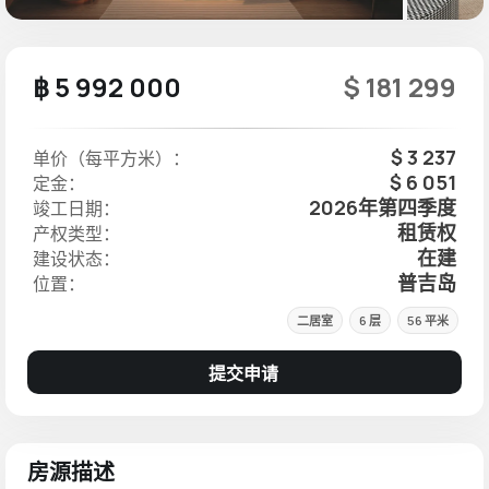
฿ 5 992 000
$ 181 299
$ 3 237
单价（每平方米）：
$ 6 051
定金：
2026年第四季度
竣工日期：
租赁权
产权类型：
在建
建设状态：
普吉岛
位置：
二居室
6 层
56 平米
提交申请
房源描述