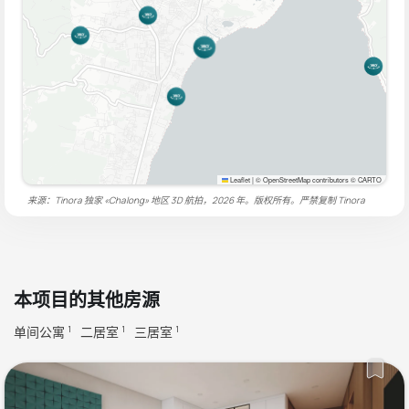
Leaflet
|
© OpenStreetMap contributors © CARTO
来源：Tinora 独家 «Chalong» 地区 3D 航拍，2026 年。版权所有。严禁复制
Tinora
本项目的其他房源
单间公寓
二居室
三居室
1
1
1