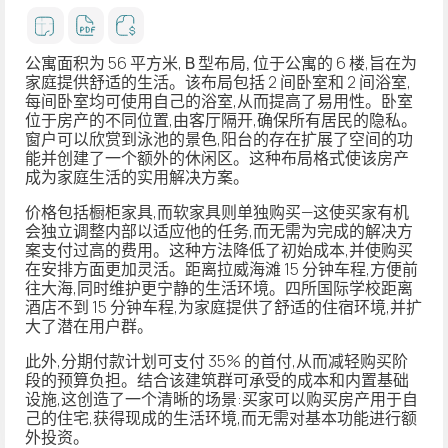
公寓面积为 56 平方米,
B 型布局,
位于公寓的 6 楼,旨在为
家庭提供舒适的生活。该布局包括 2 间卧室和 2 间浴室,
每间卧室均可使用自己的浴室,从而提高了易用性。卧室
位于房产的不同位置,由客厅隔开,确保所有居民的隐私。
窗户可以欣赏到泳池的景色,阳台的存在扩展了空间的功
能并创建了一个额外的休闲区。这种布局格式使该房产
成为家庭生活的实用解决方案。
价格包括橱柜家具,而软家具则单独购买—这使买家有机
会独立调整内部以适应他的任务,而无需为完成的解决方
案支付过高的费用。这种方法降低了初始成本,并使购买
在安排方面更加灵活。距离拉威海滩 15 分钟车程,方便前
往大海,同时维护更宁静的生活环境。四所国际学校距离
酒店不到 15 分钟车程,为家庭提供了舒适的住宿环境,并扩
大了潜在用户群。
此外,分期付款计划可支付 35% 的首付,从而减轻购买阶
段的预算负担。结合该建筑群可承受的成本和内置基础
设施,这创造了一个清晰的场景:买家可以购买房产用于自
己的住宅,获得现成的生活环境,而无需对基本功能进行额
外投资。