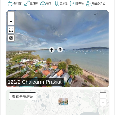
咖啡馆
健身房
餐厅
游泳池
停车场
联合办公区
121/2 Chalearm Prakiat
查看全部房源
+
−