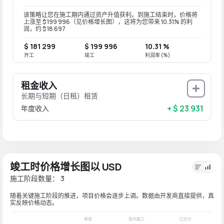
该策略让您在施工期内通过资产升值获利。到施工结束时，价格将
上涨至 $ 199 996（见价格增长图），这将为您带来 10.31% 的利
润，约 $ 18 697
$ 181 299
$ 199 996
10.31 %
开工
竣工
利润率 (%)
租金收入
长期与短期（日租）租赁
+ $ 23 931
年度收入
竣工时价格增长图以 USD
施工阶段数量： 3
随着关键施工阶段的推进，项目价格会逐步上调。数据由开发商直接提供，真
实反映价格动态。