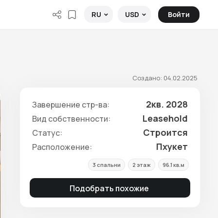
Войти
RU
USD
Создано: 04.02.2025
2кв. 2028
Завершение стр-ва:
Leasehold
Вид собственности:
Строится
Статус:
Пхукет
Расположение:
3 спальни
2 этаж
96.1 кв.м
Подобрать похожие