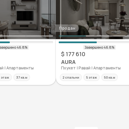
Продан
$ 177 610
AURA
ай | Апартаменты
Пхукет | Равай | Апартаменты
 этаж
37 кв.м
2 спальни
5 этаж
50 кв.м