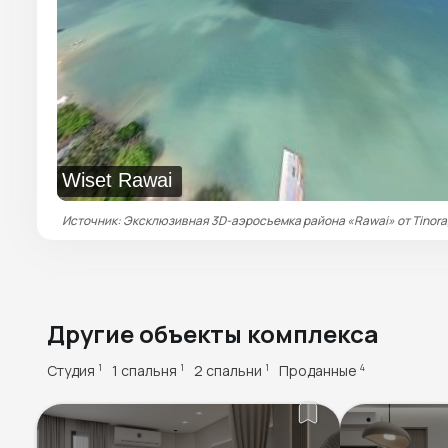
Wiset Rawai
Источник: Эксклюзивная 3D-аэросъемка района «Rawai» от Tinora
Другие объекты комплекса
Студия
1 спальня
2 спальни
Проданные
1
1
1
4