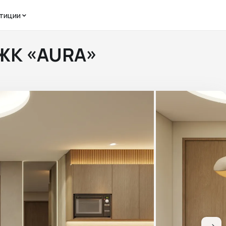
тиции
 ЖК «AURA»