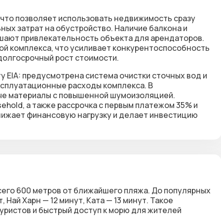
 что позволяет использовать недвижимость сразу
ных затрат на обустройство. Наличие балкона и
ышают привлекательность объекта для арендаторов.
ой комплекса, что усиливает конкурентоспособность
долгосрочный рост стоимости.
у EIA: предусмотрена система очистки сточных вод и
ксплуатационные расходы комплекса. В
ые материалы с повышенной шумоизоляцией.
ehold, а также рассрочка с первым платежом 35% и
снижает финансовую нагрузку и делает инвестицию
сего
600 метров от ближайшего пляжа
. До популярных
т
,
Най Харн — 12 минут
,
Ката — 13 минут
. Такое
уристов и быстрый доступ к морю для жителей