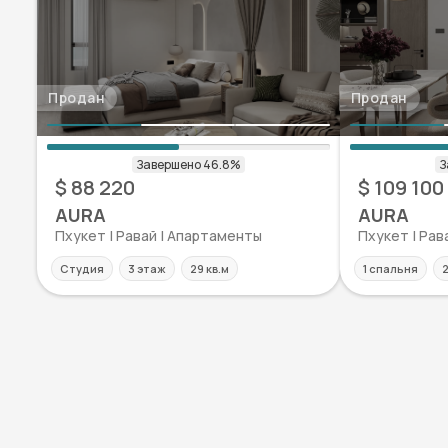
Продан
Продан
$ 88 220
$ 109 100
AURA
AURA
Пхукет | Равай | Апартаменты
Пхукет | Рав
Студия
3 этаж
29 кв.м
1 спальня
2