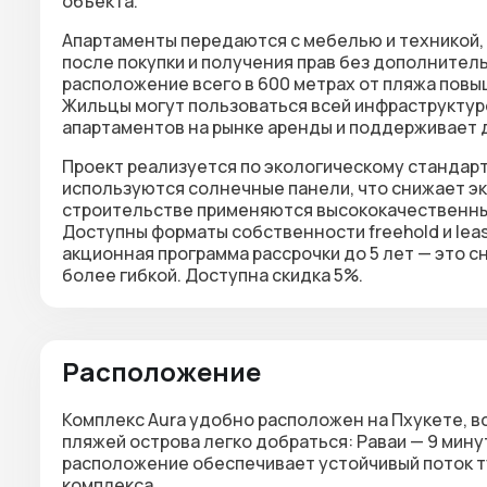
объекта.
Апартаменты передаются с мебелью и техникой,
после покупки и получения прав без дополнитель
расположение всего в 600 метрах от пляжа пов
Жильцы могут пользоваться всей инфраструктур
апартаментов на рынке аренды и поддерживает 
Проект реализуется по экологическому стандарт
используются солнечные панели, что снижает э
строительстве применяются высококачественн
Доступны форматы собственности freehold и leas
акционная программа рассрочки до 5 лет — это 
более гибкой. Доступна скидка 5%.
Расположение
Комплекс
Aura
удобно расположен на Пхукете, в
пляжей острова легко добраться:
Раваи — 9 мину
расположение обеспечивает устойчивый поток т
комплекса.