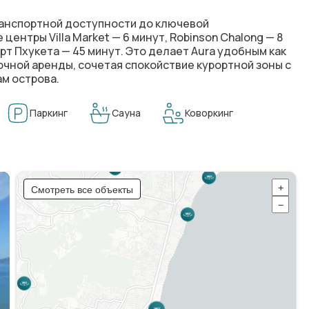
ранспортной доступности до ключевой
ые центры
Villa Market — 6 минут
,
Robinson Chalong — 8
рт Пхукета — 45 минут
. Это делает Aura удобным как
очной аренды, сочетая спокойствие курортной зоны с
м острова.
Паркинг
Сауна
Коворкинг
Смотреть все объекты
+
−