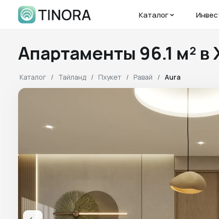
Каталог
Инвес
Апартаменты 96.1 м² в
Каталог
Тайланд
Пхукет
Равай
Aura