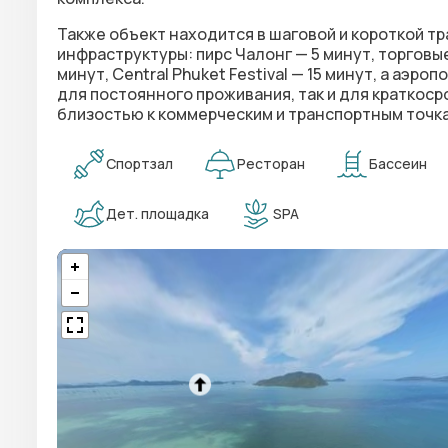
Также объект находится в шаговой и короткой т
инфраструктуры:
пирс Чалонг — 5 минут
, торгов
минут
,
Central Phuket Festival — 15 минут
, а
аэропо
для постоянного проживания, так и для краткоср
близостью к коммерческим и транспортным точка
Спортзал
Ресторан
Бассеин
Дет. площадка
SPA