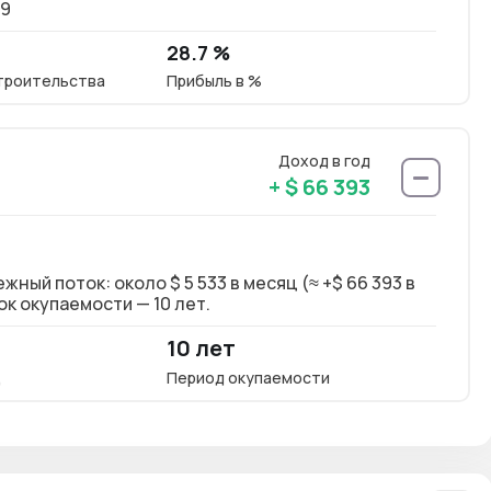
69
28.7 %
троительства
Прибыль в %
Доход в год
+ $ 66 393
ый поток: около $ 5 533 в месяц (≈ +$ 66 393 в
Долг
к окупаемости — 10 лет.
год)
10 лет
8 %
ц
Период окупаемости
Окупа