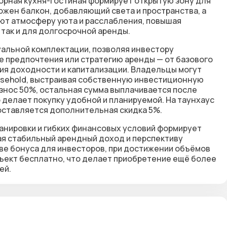
орная кухня-гостиная формирует открытую зону для
ожен балкон, добавляющий света и пространства, а
ают атмосферу уюта и расслабления, повышая
 так и для долгосрочной аренды.
альной комплектации, позволяя инвестору
е предпочтения или стратегию аренды — от базового
я доходности и капитализации. Владельцы могут
easehold, выстраивая собственную инвестиционную
знос 50%, остальная сумма выплачивается после
 делает покупку удобной и планируемой. На таунхаус
доставляется дополнительная скидка 5%.
анировки и гибких финансовых условий формирует
я стабильный арендный доход и перспективу
тве бонуса для инвесторов, при достижении объёмов
бъект бесплатно, что делает приобретение ещё более
ей.