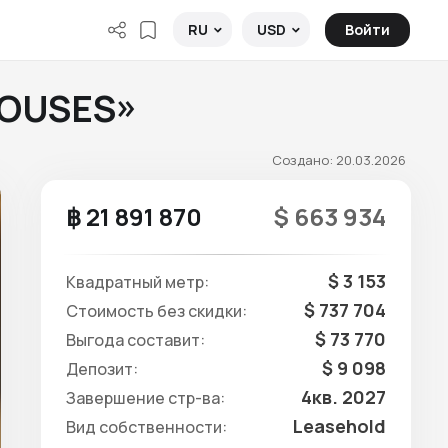
Войти
RU
USD
HOUSES»
Создано: 20.03.2026
฿ 21 891 870
$ 663 934
$ 3 153
Квадратный метр:
$ 737 704
Стоимость без скидки:
$ 73 770
Выгода составит:
$ 9 098
Депозит:
4кв. 2027
Завершение стр-ва:
Leasehold
Вид собственности: