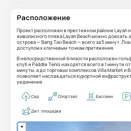
Расположение
Проект расположен в престижном районе Layan на
живописного пляжа Layan Beach можно доехать за
острова — Bang Tao Beach — всего за 5 минут. Л
доступом к ключевым точкам притяжения.
В непосредственной близости расположен гольф-
клуб и Paddle Tenis находятся всего в 1 минуте от
минуты, а до торговых комплексов Villa Market и
позволяет наслаждаться курортной инфраструкт
уединения.
Сад
Спортзал
Бассеин
Дет. площадка