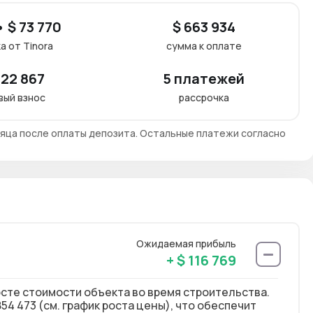
 $ 73 770
$ 663 934
а от Tinora
сумма к оплате
322 867
5 платежей
вый взнос
рассрочка
яца после оплаты депозита. Остальные платежи согласно
Ожидаемая прибыль
+ $ 116 769
осте стоимости объекта во время строительства.
54 473 (см. график роста цены), что обеспечит