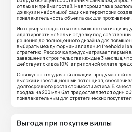
бэдрум оснащён собственным санузлом, а прост
отдыха и приёма гостей. На втором этаже распол
джакузи и небольшой садик на территории созд
привлекательность объекта как для проживания,
Интерьеры создаются с возможностью индивиду
адаптировать мебель и отделку под собственны
решения до полноценного дизайна для повышени
выбирать между формами владения freehold и l
стратегию. Рассрочка предусматривает первый в
завершения строительства каждые 3 месяца, что
действует скидка 10%, а при полной оплате пре
Совокупность удачной локации, продуманной пл
высокий инвестиционный потенциал, обеспечива
долгосрочного роста стоимости актива. В качес
продаж на 200 млн бат предоставляется один о
привлекательным для стратегических покупател
Выгода при покупке виллы