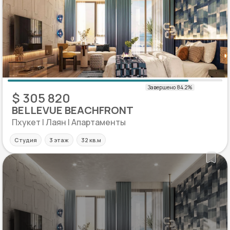
$ 305 820
BELLEVUE BEACHFRONT
Пхукет | Лаян | Апартаменты
Студия
3 этаж
32 кв.м