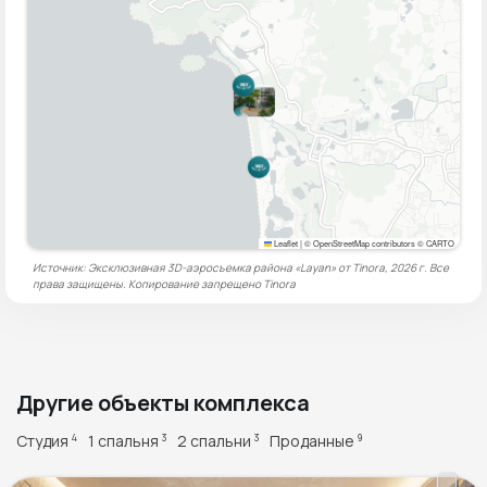
Leaflet
|
© OpenStreetMap contributors © CARTO
Источник: Эксклюзивная 3D-аэросъемка района «Layan» от Tinora, 2026 г. Все
права защищены. Копирование запрещено
Tinora
Другие объекты комплекса
Студия
1 спальня
2 спальни
Проданные
4
3
3
9