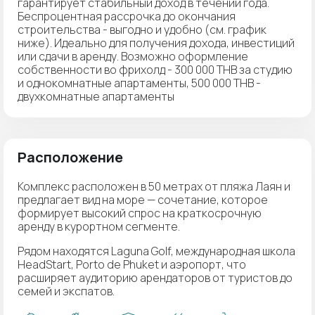
гарантирует стабильный доход в течении года.
Беспроцентная рассрочка до окончания
строительства - выгодно и удобно (см. график
ниже). Идеально для получения дохода, инвестиций
или сдачи в аренду. Возможно оформление
собственности во фрихолд - 300 000 THB за студию
и однокомнатные апартаменты, 500 000 THB -
двухкомнатные апартаменты
Расположение
Комплекс расположен в 50 метрах от пляжа Лаян и
предлагает вид на море — сочетание, которое
формирует высокий спрос на краткосрочную
аренду в курортном сегменте.
Рядом находятся Laguna Golf, международная школа
HeadStart, Porto de Phuket и аэропорт, что
расширяет аудиторию арендаторов от туристов до
семей и экспатов.