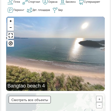
Пляж
Спортзал
Охрана
Бассеин
Супермаркет
Паркинг
Дет. площадка
Бар
Bangtao beach 4
Смотреть все объекты
+
−