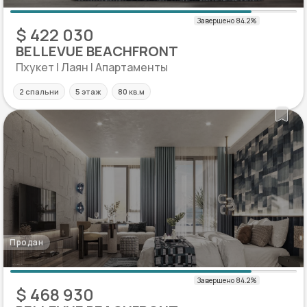
$ 422 030
BELLEVUE BEACHFRONT
Пхукет | Лаян | Апартаменты
2 спальни
5 этаж
80 кв.м
Продан
$ 468 930