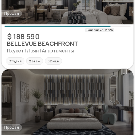
Продан
$ 188 590
BELLEVUE BEACHFRONT
Пхукет | Лаян | Апартаменты
Студия
2 этаж
32 кв.м
Продан