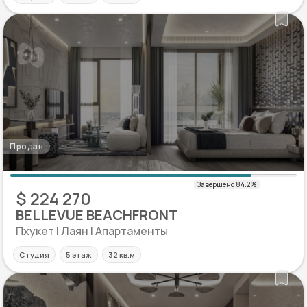
Продан
$ 224 270
BELLEVUE BEACHFRONT
Пхукет | Лаян | Апартаменты
Студия
5 этаж
32 кв.м