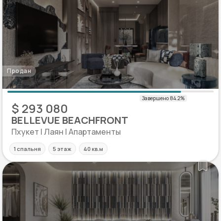
Продан
$ 293 080
BELLEVUE BEACHFRONT
Пхукет | Лаян | Апартаменты
1 спальня
5 этаж
40 кв.м