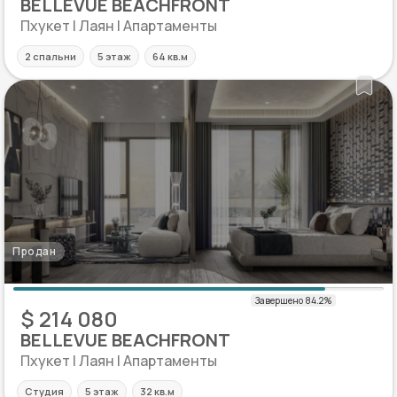
BELLEVUE BEACHFRONT
Пхукет | Лаян | Апартаменты
2 спальни
5 этаж
64 кв.м
Продан
$ 214 080
BELLEVUE BEACHFRONT
Пхукет | Лаян | Апартаменты
Студия
5 этаж
32 кв.м