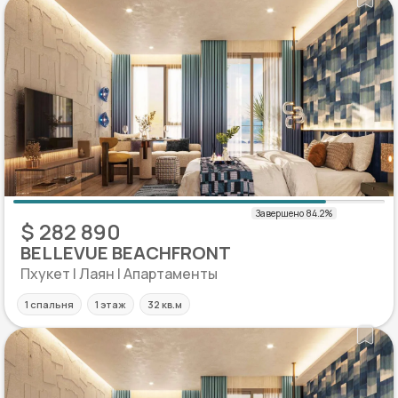
$ 282 890
BELLEVUE BEACHFRONT
Пхукет | Лаян | Апартаменты
1 спальня
1 этаж
32 кв.м