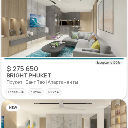
$ 275 650
BRIGHT PHUKET
Пхукет | Банг Тао | Апартаменты
1 спальня
3 этаж
62 кв.м
NEW