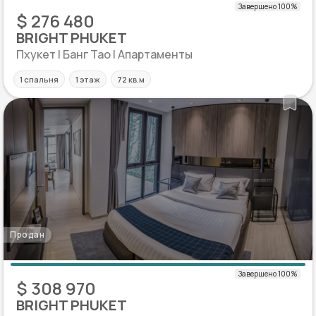
$ 276 480
BRIGHT PHUKET
Пхукет | Банг Тао | Апартаменты
1 спальня
1 этаж
72 кв.м
Продан
$ 308 970
BRIGHT PHUKET