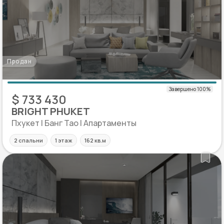
Продан
$ 733 430
BRIGHT PHUKET
Пхукет | Банг Тао | Апартаменты
2 спальни
1 этаж
162 кв.м