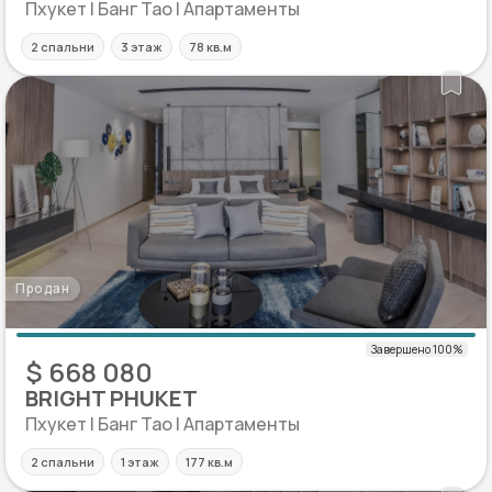
Пхукет | Банг Тао | Апартаменты
2 спальни
3 этаж
78 кв.м
Продан
$ 668 080
BRIGHT PHUKET
Пхукет | Банг Тао | Апартаменты
2 спальни
1 этаж
177 кв.м