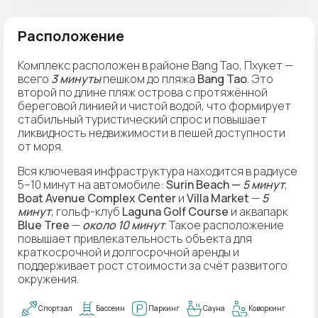
Расположение
Комплекс расположен в районе Bang Tao, Пхукет —
всего
3 минуты
пешком до пляжа
Bang Tao
. Это
второй по длине пляж острова с протяжённой
береговой линией и чистой водой, что формирует
стабильный туристический спрос и повышает
ликвидность недвижимости в пешей доступности
от моря.
Вся ключевая инфраструктура находится в радиусе
5–10 минут на автомобиле:
Surin Beach —
5 минут
,
Boat Avenue Complex Center
и
Villa Market
—
5
минут
, гольф-клуб
Laguna Golf Course
и аквапарк
Blue Tree
—
около 10 минут
. Такое расположение
повышает привлекательность объекта для
краткосрочной и долгосрочной аренды и
поддерживает рост стоимости за счёт развитого
окружения.
Спортзал
Бассеин
Паркинг
Сауна
Коворкинг