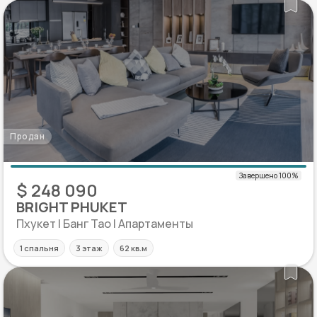
Продан
$ 248 090
BRIGHT PHUKET
Пхукет | Банг Тао | Апартаменты
1 спальня
3 этаж
62 кв.м