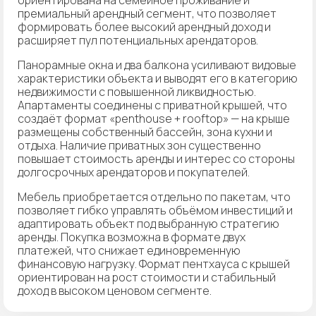
премиальный арендный сегмент, что позволяет
формировать более высокий арендный доход и
расширяет пул потенциальных арендаторов.
Панорамные окна и два балкона усиливают видовые
характеристики объекта и выводят его в категорию
недвижимости с повышенной ликвидностью.
Апартаменты соединены с приватной крышей, что
создаёт формат «penthouse + rooftop» — на крыше
размещены собственный бассейн, зона кухни и
отдыха. Наличие приватных зон существенно
повышает стоимость аренды и интерес со стороны
долгосрочных арендаторов и покупателей.
Мебель приобретается отдельно по пакетам, что
позволяет гибко управлять объёмом инвестиций и
адаптировать объект под выбранную стратегию
аренды. Покупка возможна в формате двух
платежей, что снижает единовременную
финансовую нагрузку. Формат пентхауса с крышей
ориентирован на рост стоимости и стабильный
доход в высоком ценовом сегменте.