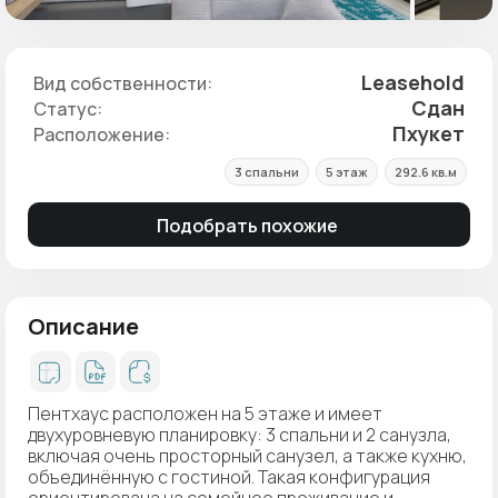
Leasehold
Вид собственности:
Сдан
Статус:
Пхукет
Расположение:
3 спальни
5 этаж
292.6 кв.м
Подобрать похожие
Описание
Пентхаус расположен на 5 этаже и имеет
двухуровневую планировку: 3 спальни и 2 санузла,
включая очень просторный санузел, а также кухню,
объединённую с гостиной. Такая конфигурация
ориентирована на семейное проживание и