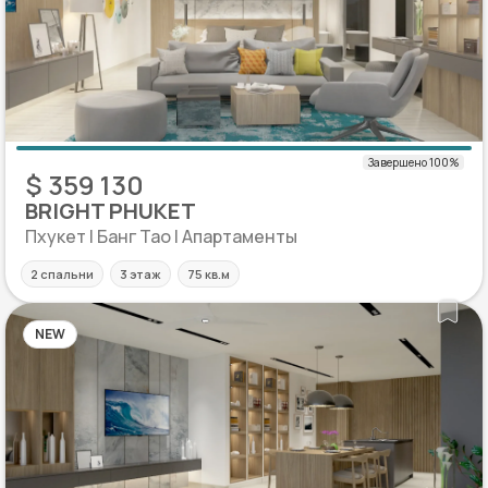
$ 359 130
BRIGHT PHUKET
Пхукет | Банг Тао | Апартаменты
2 спальни
3 этаж
75 кв.м
NEW