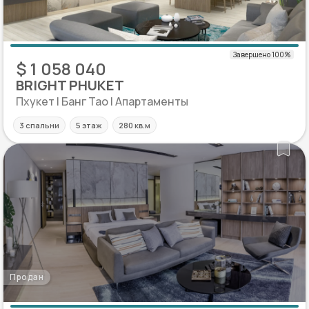
$ 1 058 040
BRIGHT PHUKET
Пхукет | Банг Тао | Апартаменты
3 спальни
5 этаж
280 кв.м
Продан