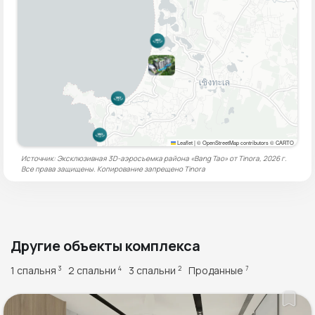
Leaflet
|
© OpenStreetMap contributors © CARTO
Источник: Эксклюзивная 3D-аэросъемка района «Bang Tao» от Tinora, 2026 г.
Все права защищены. Копирование запрещено
Tinora
Другие объекты комплекса
1 спальня
2 спальни
3 спальни
Проданные
3
4
2
7