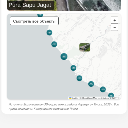
Pura Sapu Jagat
Смотреть все объекты
+
−
Leaflet
|
© OpenStreetMap contributors © CARTO
Источник: Эксклюзивная 3D-аэросъемка района «Nyanyi» от Tinora, 2026 г. Все
права защищены. Копирование запрещено
Tinora