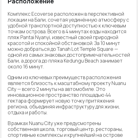
Расположение
Комплекс Ecoverse расположен в перспективной
локации на Бали, сочетая уединённую атмосферу с
удобной транспортной доступностью к ключевым
точкам острова. Всего в 4 минутах езды находится
пляж Pantai Nyanyi, известный своей природной
красотой и спокойной обстановкой. За 10 минут
можно добраться до Tanah Lot Temple Square —
одной из самых знаковых достопримечательностей
Бали, а дорога до пляжа Kedungu Beach занимает
около 16 минут.
Одним из ключевых преимуществ расположения
является близость к масштабному проекту Nuanu
City — всего 2 минуты на автомобиле. Это
инновационное пространство площадью 44
гектара формирует новую точку притяжения
региона, объединяя инфраструктуру для жизни,
отдыха и работы.
В рамках Nuanu City уже предусмотрены
собственная школа, торговый центр, рестораны,
спортивные комплексы и крупнейший на острове