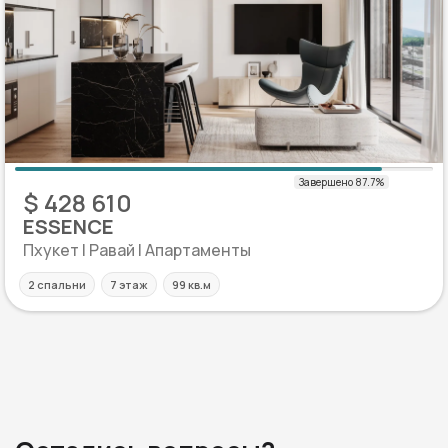
$ 428 610
ESSENCE
Пхукет | Равай | Апартаменты
2 спальни
7 этаж
99 кв.м