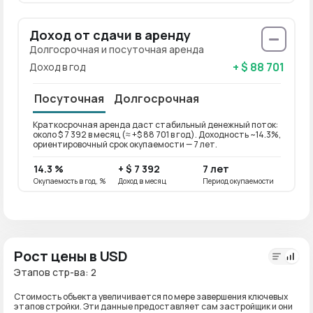
Доход от сдачи в аренду
Долгосрочная и посуточная аренда
+ $ 88 701
Доход в год
Посуточная
Долгосрочная
Краткосрочная аренда даст стабильный денежный поток:
Долго
около $ 7 392 в месяц (≈ +$ 88 701 в год). Доходность ~14.3%,
около 
ориентировочный срок окупаемости — 7 лет.
ориен
14.3 %
+ $ 7 392
7 лет
11.4 
Окупаемость в год, %
Доход в месяц
Период окупаемости
Окупае
Рост цены в USD
Этапов стр-ва: 2
Стоимость объекта увеличивается по мере завершения ключевых
этапов стройки. Эти данные предоставляет сам застройщик и они