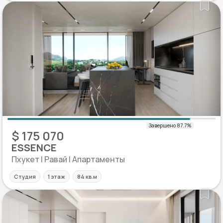
$ 175 070
ESSENCE
Пхукет | Равай | Апартаменты
Студия
1 этаж
84 кв.м