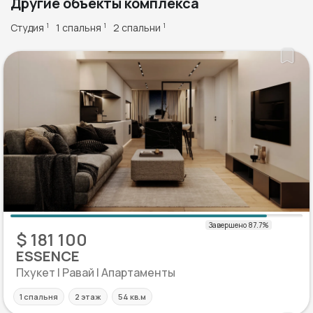
Другие объекты комплекса
Студия
1 спальня
2 спальни
1
1
1
$ 181 100
ESSENCE
Пхукет | Равай | Апартаменты
1 спальня
2 этаж
54 кв.м