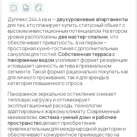
Дуплекс 244,4 кв.м —
двухуровневые апартаменты
для тех, кто планирует купить статусный объект с
высоким инвестиционным потенциалом. На втором
уровне расположены
две мастер-спальни
, что
обеспечивает приватность, а на первом —
просторная кухня-гостиная с дополнительным
санузлом для гостей.
Собственная терраса с
панорамным видом
усиливает формат резиденции
и повышает ценность актива в премиальном
сегменте. Такой формат рационально покупать как
для личного проживания, так и для аренды в
категории повышенного спроса.
Панорамное зеркальное остекление снижает
тепловую нагрузку и оптимизирует
эксплуатационные расходы, технологии
адаптированы к жаркому климату. Современный
минимализм,
система «умный дом» и рабочее
пространство
делают приобретение
привлекательным для международной аудитории и
обеспечивают конкурентное преимущество на