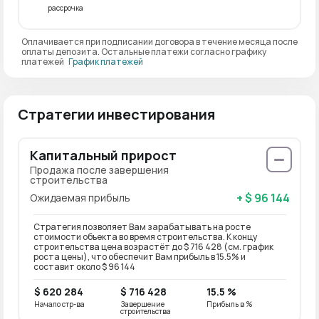
рассрочка
Оплачивается при подписании договора в течение месяца после
оплаты депозита. Остальные платежи согласно графику
платежей
График платежей
Стратегии инвестирования
Капитальный прирост
Продажа после завершения
строительства
+ $ 96 144
Ожидаемая прибыль
Стратегия позволяет Вам зарабатывать на росте
стоимости объекта во время строительства. К концу
строительства цена возрастёт до $ 716 428 (см. график
роста цены), что обеспечит Вам прибыль в 15.5% и
составит около $ 96 144
$ 620 284
$ 716 428
15.5 %
Начало стр-ва
Завершение
Прибыль в %
строительства