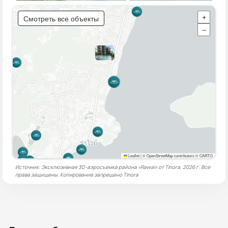
Смотреть все объекты
+
−
Leaflet
|
© OpenStreetMap contributors © CARTO
Источник: Эксклюзивная 3D-аэросъемка района «Rawai» от Tinora, 2026 г. Все
права защищены. Копирование запрещено
Tinora