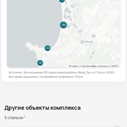
Leaflet
|
© OpenStreetMap contributors © CARTO
Источник: Эксклюзивная 3D-аэросъемка района «Bang Tao» от Tinora, 2026 г.
Все права защищены. Копирование запрещено
Tinora
Другие объекты комплекса
3 спальни
1