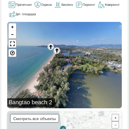
Прачечная
Охрана
Бассеин
Паркинг
Коворкинг
Дет. площадка
Bangtao beach 2
Смотреть все объекты
+
−