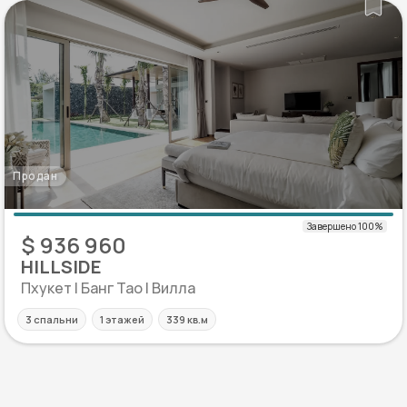
Продан
$ 936 960
HILLSIDE
Пхукет | Банг Тао | Вилла
3 спальни
1 этажей
339 кв.м