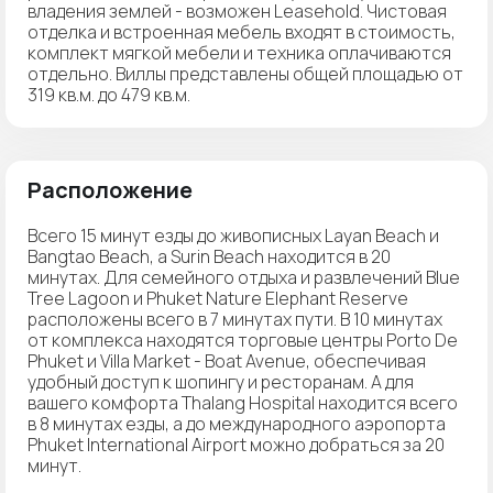
владения землей - возможен Leasehold. Чистовая
отделка и встроенная мебель входят в стоимость,
комплект мягкой мебели и техника оплачиваются
отдельно. Виллы представлены общей площадью от
319 кв.м. до 479 кв.м.
Расположение
Всего 15 минут езды до живописных Layan Beach и
Bangtao Beach, а Surin Beach находится в 20
минутах. Для семейного отдыха и развлечений Blue
Tree Lagoon и Phuket Nature Elephant Reserve
расположены всего в 7 минутах пути. В 10 минутах
от комплекса находятся торговые центры Porto De
Phuket и Villa Market - Boat Avenue, обеспечивая
удобный доступ к шопингу и ресторанам. А для
вашего комфорта Thalang Hospital находится всего
в 8 минутах езды, а до международного аэропорта
Phuket International Airport можно добраться за 20
минут.