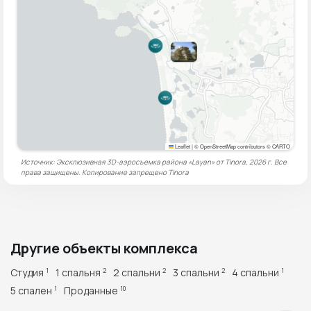
Leaflet
|
© OpenStreetMap contributors © CARTO
Источник: Эксклюзивная 3D-аэросъемка района «Layan» от Tinora, 2026 г. Все
права защищены. Копирование запрещено
Tinora
Другие объекты комплекса
Студия
1 спальня
2 спальни
3 спальни
4 спальни
1
2
2
2
1
5 спален
Проданные
1
10