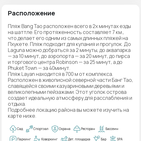
Расположение
Пляж Bang Tao расположен всего в 2х минутах езды
на шаттле. Его протяженность составляет 7 км.,
что делает его одним из самых длинных пляжей на
Пхукете. Пляж подходит для купания и прогулок. До
Laguna можно добраться за 2 минуты, до аквапарка
— за 10 минут, до аэропорта — за 20 минут, до пирса
и торгового центра Robinson — за 25 минут, а до
Phuket Town — за 40минут.
Пляж Layan находится в 700 м от комплекса.
Расположен в живописной северной части Банг Тао,
славящейся своими казуариновыми деревьями и
великолепными пейзажами. Этот уголок острова
создает идеальную атмосферу для расслабления и
отдыха.
Подробнее локацию района вы можете изучить на
карте ниже.
Сад
Спортзал
Охрана
Ресторан
Бассеин
Паркинг
Коворкинг
Дет. площадка
Бар
SPA