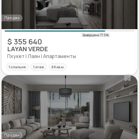
Продан
$ 355 640
LAYAN VERDE
Пхукет | Лаян | Апартаменты
1 спальня
1 этаж
69 кв.м
Продан