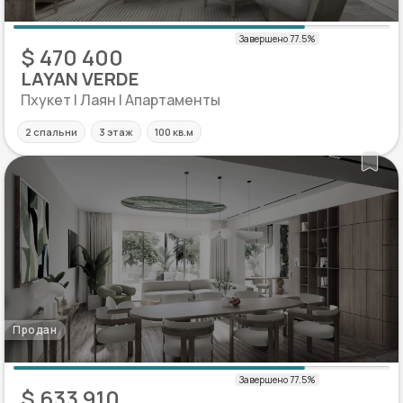
$ 470 400
LAYAN VERDE
Пхукет | Лаян | Апартаменты
2 спальни
3 этаж
100 кв.м
Продан
$ 633 910