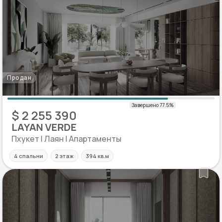
Продан
$ 2 255 390
LAYAN VERDE
Пхукет | Лаян | Апартаменты
4 спальни
2 этаж
394 кв.м