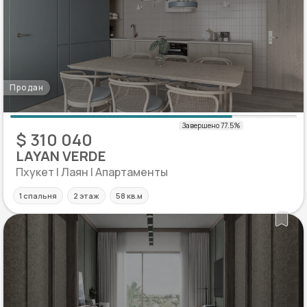
Продан
$ 310 040
LAYAN VERDE
Пхукет | Лаян | Апартаменты
1 спальня
2 этаж
58 кв.м