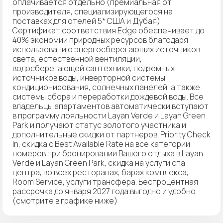
оплачивается отдельно (премиальная от
производителя, специализирующегося на
поставках для отелей 5* США и Дубая).
Сертификат соответствия Edge обеспечивает до
40% экономии природных ресурсов благодаря
использованию энергосберегающих источников
света, естественной вентиляции,
водосберегающей сантехники, подземных
источников воды, инверторной системы
кондиционирования, солнечных панелей, а также
системы сбора и переработки дождевой воды. Все
владельцы апартаментов автоматически вступают
в программу лояльности Layan Verde и Layan Green
Park и получают статус золотого участника и
дополнительные скидки от партнеров. Priority Check
In, скидка с Best Available Rate на все категории
номеров при бронировании Вашего отдыха в Layan
Verde и Layan Green Park, скидка на услуги спа-
центра, во всех ресторанах, барах комплекса,
Room Service, услуги трансфера. Беспроцентная
рассрочка до января 2027 года выгодно и удобно
(смотрите в графике ниже)