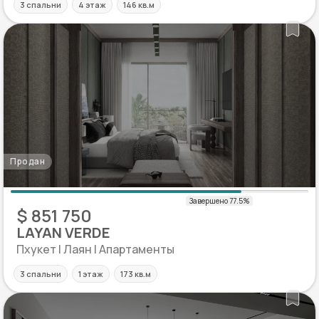
3 спальни
4 этаж
146 кв.м
Продан
$ 851 750
LAYAN VERDE
Пхукет | Лаян | Апартаменты
3 спальни
1 этаж
173 кв.м