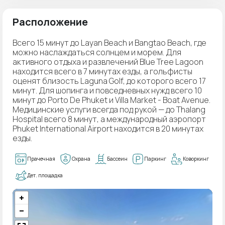
Расположение
Всего 15 минут до Layan Beach и Bangtao Beach, где
можно наслаждаться солнцем и морем. Для
активного отдыха и развлечений Blue Tree Lagoon
находится всего в 7 минутах езды, а гольфисты
оценят близость Laguna Golf, до которого всего 17
минут. Для шопинга и повседневных нужд всего 10
минут до Porto De Phuket и Villa Market - Boat Avenue.
Медицинские услуги всегда под рукой — до Thalang
Hospital всего 8 минут, а международный аэропорт
Phuket International Airport находится в 20 минутах
езды.
Прачечная
Охрана
Бассеин
Паркинг
Коворкинг
Дет. площадка