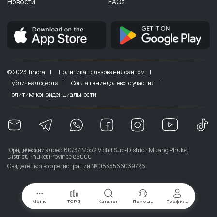
Новости
FAQs
© 2023 Tinora |
Политика пользования сайтом |
Публичная оферта |
Соглашение долевого участия |
Политика конфиденциальности
Юридический адрес: 60/37 Moo 2 Vichit Sub-District, Muang Phuket
District, Phuket Province 83000
Свидетельство о регистрации № 0835566039726
Меню
TOP 3
Каталог
Помощь
Профиль