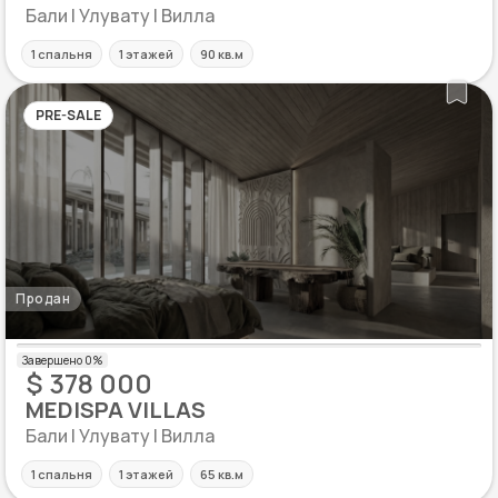
Бали | Улувату | Вилла
1 спальня
1 этажей
90 кв.м
PRE-SALE
Продан
$ 378 000
MEDISPA VILLAS
Бали | Улувату | Вилла
1 спальня
1 этажей
65 кв.м