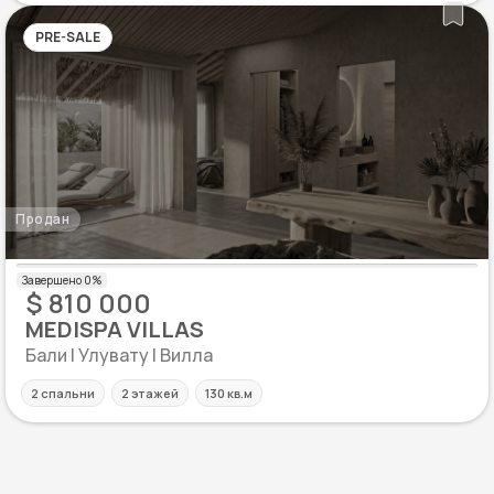
PRE-SALE
Продан
$ 810 000
MEDISPA VILLAS
Бали | Улувату | Вилла
2 спальни
2 этажей
130 кв.м