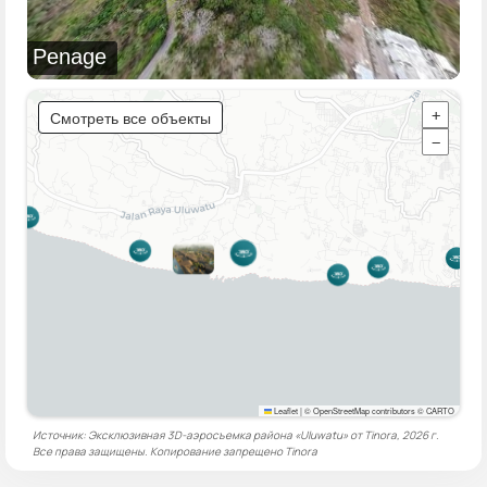
Penage
Смотреть все объекты
+
−
Leaflet
|
© OpenStreetMap contributors © CARTO
Источник: Эксклюзивная 3D-аэросъемка района «Uluwatu» от Tinora, 2026 г.
Все права защищены. Копирование запрещено
Tinora