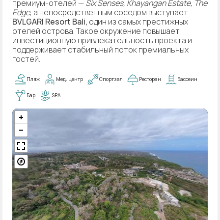
премиум-отелей —
Six Senses, Khayangan Estate, The
Edge
, а непосредственным соседом выступает
BVLGARI Resort Bali,
один из самых престижных
отелей острова. Такое окружение повышает
инвестиционную привлекательность проекта и
поддерживает стабильный поток премиальных
гостей.
Пляж
Мед. центр
Спортзал
Ресторан
Бассеин
Бар
SPA