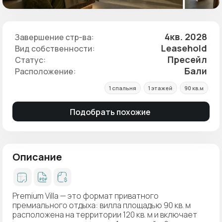
4кв. 2028
Завершение стр-ва:
Leasehold
Вид собственности:
Пресейл
Статус:
Бали
Расположение:
1 спальня
1 этажей
90 кв.м
Подобрать похожие
Описание
Premium Villa — это формат приватного
премиального отдыха: вилла площадью 90 кв. м
расположена на территории 120 кв. м и включает