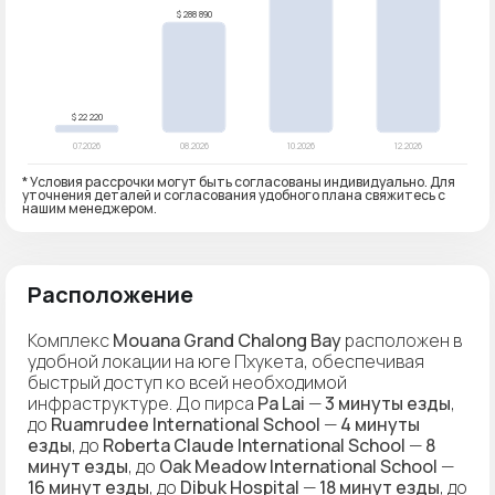
* Условия рассрочки могут быть согласованы индивидуально. Для
уточнения деталей и согласования удобного плана свяжитесь с
нашим менеджером.
Расположение
Комплекс
Mouana Grand Chalong Bay
расположен в
удобной локации на юге Пхукета, обеспечивая
быстрый доступ ко всей необходимой
инфраструктуре. До пирса
Pa Lai
—
3 минуты езды
,
до
Ruamrudee International School
—
4 минуты
езды
, до
Roberta Claude International School
—
8
минут езды
, до
Oak Meadow International School
—
16 минут езды
, до
Dibuk Hospital
—
18 минут езды
, до