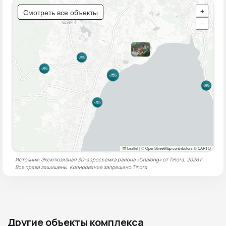
Смотреть все объекты
+
−
Leaflet
|
© OpenStreetMap contributors © CARTO
Источник: Эксклюзивная 3D-аэросъемка района «Chalong» от Tinora, 2026 г.
Все права защищены. Копирование запрещено
Tinora
Другие объекты комплекса