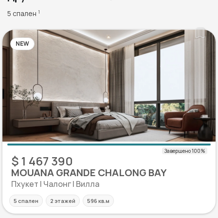
5 спален
1
NEW
$ 1 467 390
MOUANA GRANDE CHALONG BAY
Пхукет | Чалонг | Вилла
5 спален
2 этажей
596 кв.м