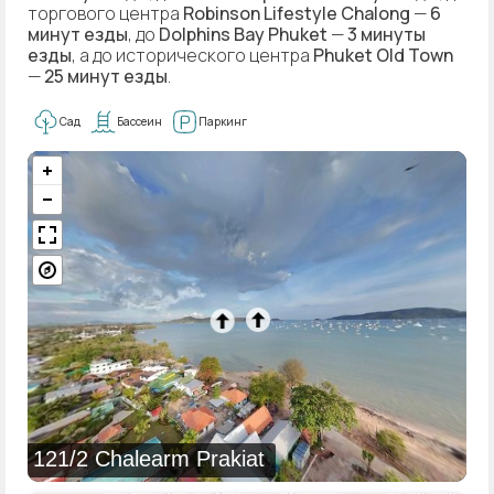
торгового центра
Robinson Lifestyle Chalong
—
6
минут езды
, до
Dolphins Bay Phuket
—
3 минуты
езды
, а до исторического центра
Phuket Old Town
—
25 минут езды
.
Сад
Бассеин
Паркинг
121/2 Chalearm Prakiat