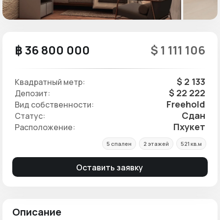
฿ 36 800 000
$ 1 111 106
$ 2 133
Квадратный метр:
$ 22 222
Депозит:
Freehold
Вид собственности:
Сдан
Статус:
Пхукет
Расположение:
5 спален
2 этажей
521 кв.м
Оставить заявку
Описание