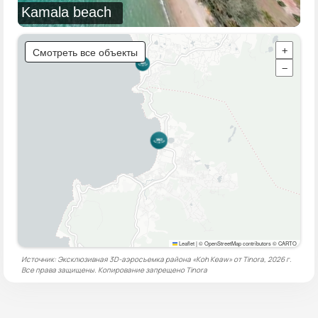
Kamala beach
Смотреть все объекты
+
−
Leaflet
|
© OpenStreetMap contributors © CARTO
Источник: Эксклюзивная 3D-аэросъемка района «Koh Keaw» от Tinora, 2026 г.
Все права защищены. Копирование запрещено
Tinora