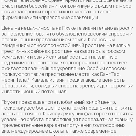
покупатели обычно ориентируются на роскошные виллы
с частными бассейнами, кондоминиумы с видом на море,
новые застройки в престижных местах, а также
фирменные или управляемые резиденции.
Цены на недвижимость на Пхукете значительно выросли
за последние годы, что обусловлено высоким спросом и
ограниченным предложением земли. К основным
тенденциям относятся устойчивый рост цен на виллы в
престижных районах, рост цен на квартиры в годовом
исчислении и самый сильный рост цен на элитную
недвижимость, при этом в долгосрочной перспективе
ожидается дальнейшее укрепление. Особым спросом
пользуются такие престижные места, как Банг Тао,
Чернг Талай, Камала и Лаян, предлагающие ценность
образа жизни, солидный спрос на аренду и долгосрочный
инвестиционный потенциал.
Пхукет превращается в глобальный жилой центр,
поскольку все больше покупателей предпочитают жить
здесь постоянно. К числу движущих факторов относятся
удаленная работа, позволяющая переезжать за границу,
привлекательные варианты получения долгосрочных
виз, международные школы, а также современное