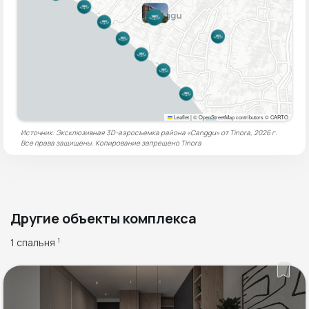
Leaflet
|
© OpenStreetMap contributors © CARTO
Источник: Эксклюзивная 3D-аэросъемка района «Canggu» от Tinora, 2026 г.
Все права защищены. Копирование запрещено
Tinora
Другие объекты комплекса
1 спальня
1