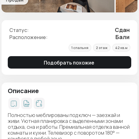
Сдан
Статус:
Бали
Расположение:
1 спальня
2 этаж
42 кв.м
Подобрать похожие
Описание
Полностью меблированы под ключ — заезжай и
живи. Уютная планировка с выделенными зонами
отдыха, сна и работы. Премиальная отделка ванной
комнаты и кухни. Телевизор с поворотом 180° —
комфорт в любой зоне.